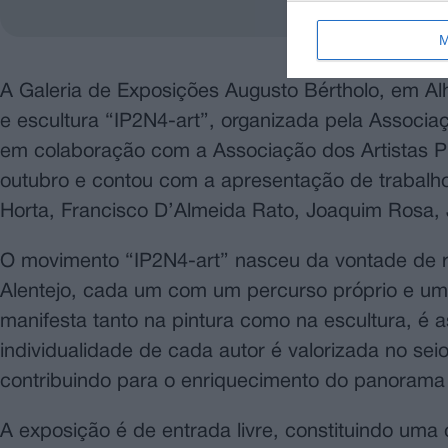
M
A Galeria de Exposições Augusto Bértholo, em Alh
e escultura “IP2N4-art”, organizada pela Associaç
em colaboração com a Associação dos Artistas Pl
outubro e contou com a apresentação de trabalhos
Horta, Francisco D’Almeida Rato, Joaquim Rosa, 
O movimento “IP2N4-art” nasceu da vontade de reu
Alentejo, cada um com um percurso próprio e uma 
manifesta tanto na pintura como na escultura, é 
individualidade de cada autor é valorizada no sei
contribuindo para o enriquecimento do panorama a
A exposição é de entrada livre, constituindo uma