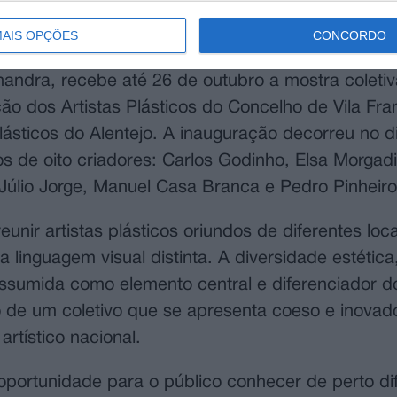
AIS OPÇÕES
CONCORDO
andra, recebe até 26 de outubro a mostra coletiv
ão dos Artistas Plásticos do Concelho de Vila Fra
ásticos do Alentejo. A inauguração decorreu no d
 de oito criadores: Carlos Godinho, Elsa Morgadi
Júlio Jorge, Manuel Casa Branca e Pedro Pinheiro
nir artistas plásticos oriundos de diferentes loc
linguagem visual distinta. A diversidade estética
assumida como elemento central e diferenciador d
o de um coletivo que se apresenta coeso e inovado
rtístico nacional.
 oportunidade para o público conhecer de perto di