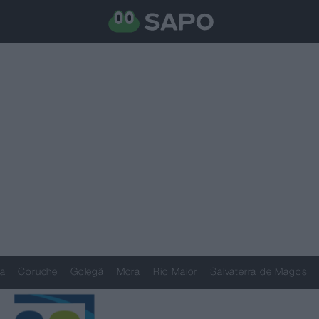
a
Coruche
Golegã
Mora
Rio Maior
Salvaterra de Magos