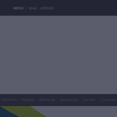
MENU
MAIL
JORNAIS
Almeirim
Alpiarça
Azambuja
Benavente
Cartaxo
Chamusc