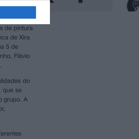
a de pintura
nca de Xira
ia 5 de
nho, Flávio
.
alidades do
, que se
o grupo. A
r,
ferentes