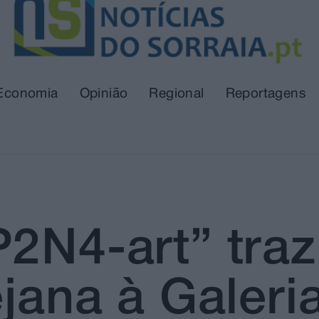
Economia
Opinião
Regional
Reportagens
2N4-art” traz
ejana à Galer