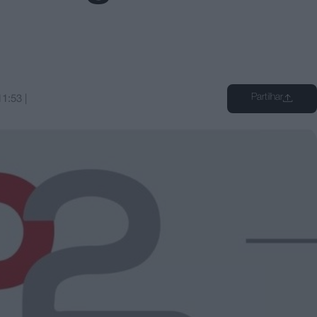
Partilhar
11:53
|