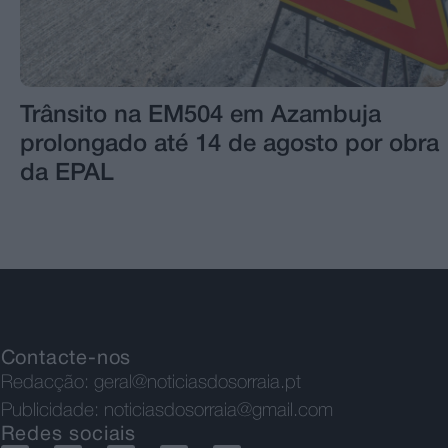
Trânsito na EM504 em Azambuja
prolongado até 14 de agosto por obra
da EPAL
Contacte-nos
Redacção:
geral@noticiasdosorraia.pt
Publicidade:
noticiasdosorraia@gmail.com
Redes sociais