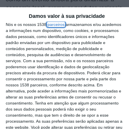
economia local, promover produtos regionais
Damos valor à sua privacidade
e atrair visitantes ao interior do país.
Nós e os nossos 1538
parceiros
armazenamos e/ou acedemos
a informações num dispositivo, como cookies, e processamos
O vice-presidente da Câmara de Santarém,
dados pessoais, como identificadores únicos e informações
Emanuel Campos, que marcou presença na
padrão enviadas por um dispositivo para publicidade e
abertura do certame, sublinhou que a feira
conteúdos personalizados, medição de publicidade e
conteúdos, pesquisa de audiências e desenvolvimento de
reúne várias marcas nacionais e
serviços.
Com a sua permissão, nós e os nossos parceiros
estrangeiras, reforçando a dimensão e a
poderemos usar identificação e dados de geolocalização
precisos através da procura de dispositivos. Poderá clicar para
relevância do certame no calendário do
consentir o processamento por nossa parte e pela parte dos
setor.
nossos 1538 parceiros, conforme descrito acima. Em
alternativa, pode aceder a informações mais pormenorizadas e
alterar as suas preferências antes de consentir ou recusar o
O autarca destacou ainda a importância dos
consentimento.
Tenha em atenção que algum processamento
clubes e associações de caçadores no
dos seus dados pessoais poderá não exigir o seu
território, não apenas na promoção da
consentimento, mas que tem o direito de se opor a esse
processamento. As suas preferências serão aplicadas apenas a
atividade cinegética, mas também na gestão
este website. Você pode alterar suas preferências ou retirar seu