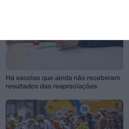
Há escolas que ainda não receberam
resultados das reapreciações