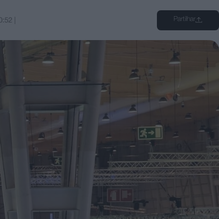
Partilhar
0:52
|