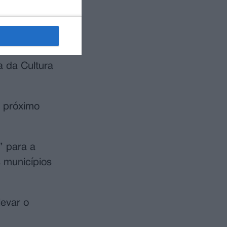
mo um centro
 Zorrinho
a da Cultura
o próximo
” para a
 municípios
evar o