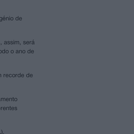
génio de
, assim, será
todo o ano de
m recorde de
amento
erentes
).