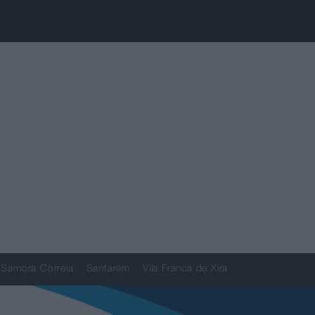
Samora Correia
Santarém
Vila Franca de Xira