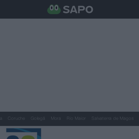
a
Coruche
Golegã
Mora
Rio Maior
Salvaterra de Magos