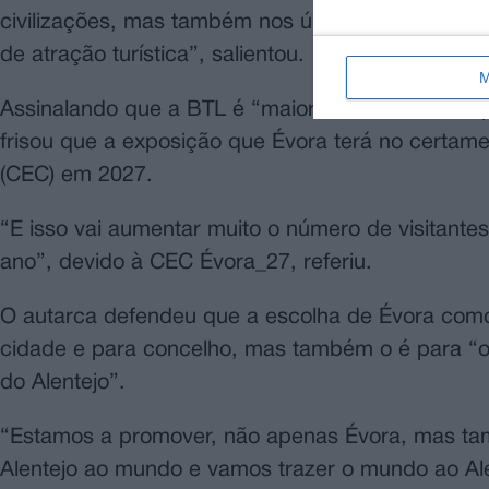
civilizações, mas também nos últimos anos, em q
de atração turística”, salientou.
M
Assinalando que a BTL é “maior feira de turismo 
frisou que a exposição que Évora terá no certame 
(CEC) em 2027.
“E isso vai aumentar muito o número de visitantes
ano”, devido à CEC Évora_27, referiu.
O autarca defendeu que a escolha de Évora como
cidade e para concelho, mas também o é para “os
do Alentejo”.
“Estamos a promover, não apenas Évora, mas tamb
Alentejo ao mundo e vamos trazer o mundo ao Ale