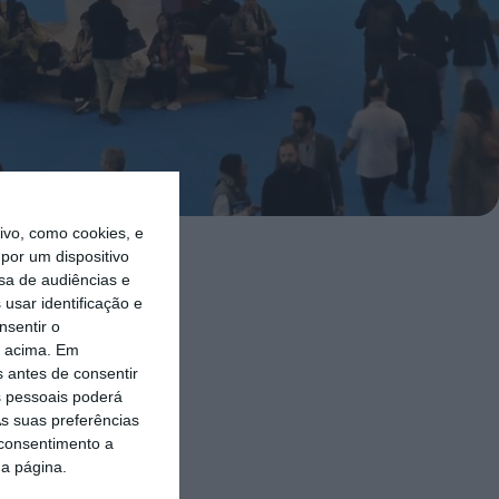
vo, como cookies, e
por um dispositivo
ket, em
sa de audiências e
usar identificação e
 da câmara.
nsentir o
o acima. Em
atisfeito com
s antes de consentir
 pessoais poderá
l” deste
s suas preferências
 consentimento a
da página.
ncias e