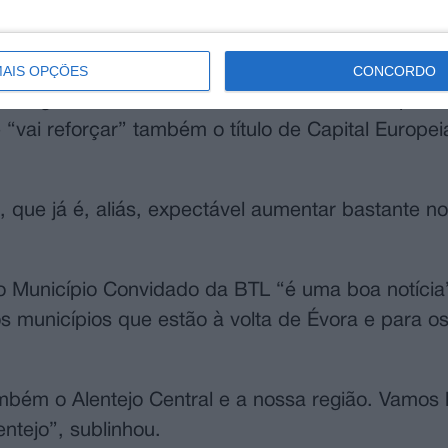
ue tem vindo a reforçar o seu posicionamento co
AIS OPÇÕES
CONCORDO
portuguesa e uma das maiores à escala europeia”,
“vai reforçar” também o título de Capital Europei
, que já é, aliás, expectável aumentar bastante n
 Município Convidado da BTL “é uma boa notícia
 municípios que estão à volta de Évora e para os
ém o Alentejo Central e a nossa região. Vamos l
ntejo”, sublinhou.