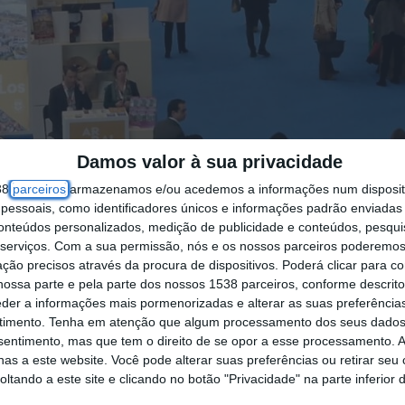
Damos valor à sua privacidade
38
parceiros
armazenamos e/ou acedemos a informações num dispositi
essoais, como identificadores únicos e informações padrão enviadas 
e 2027 da BTL – Better Tourism Lisbon Travel Mar
conteúdos personalizados, medição de publicidade e conteúdos, pesqui
serviços.
Com a sua permissão, nós e os nossos parceiros poderemos 
visitantes no concelho, afirmou hoje o presidente
ção precisos através da procura de dispositivos. Poderá clicar para co
ossa parte e pela parte dos nossos 1538 parceiros, conforme descrit
unicípio de Évora, Carlos Zorrinho, mostrou-se s
eder a informações mais pormenorizadas e alterar as suas preferência
timento.
Tenha em atenção que algum processamento dos seus dados
rando que “é o reconhecimento de todo o potencia
nsentimento, mas que tem o direito de se opor a esse processamento. A
as a este website. Você pode alterar suas preferências ou retirar seu
tando a este site e clicando no botão "Privacidade" na parte inferior 
go de muitos séculos, de cultura, património, vivê