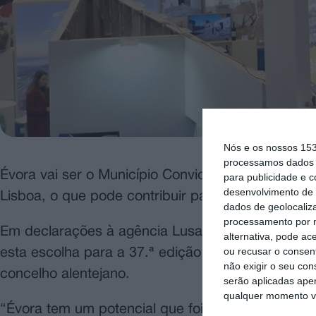
Nós e os nossos 15
processamos dados p
Évora vai ser o Município Convidado na edição d
para publicidade e 
desenvolvimento de 
Lisboa, o que pode contribuir para o aumento de 
dados de geolocaliza
processamento por n
Em declarações à agência Lusa, o presidente do M
alternativa, pode ac
ou recusar o consen
esta escolha para a 37.ª edição da BTL, conside
não exigir o seu co
concelho alentejano.
serão aplicadas apen
qualquer momento vol
“Évora tem um potencial que foi adquirido, ao lon