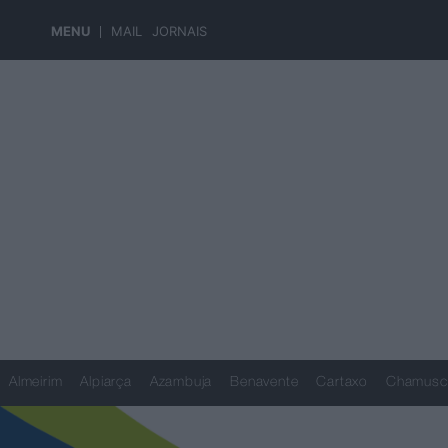
MENU
MAIL
JORNAIS
Almeirim
Alpiarça
Azambuja
Benavente
Cartaxo
Chamusc