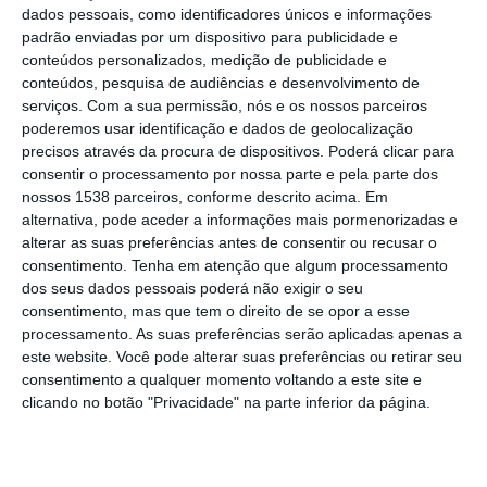
dados pessoais, como identificadores únicos e informações
padrão enviadas por um dispositivo para publicidade e
A Feira de São Miguel marcará o mês de
conteúdos personalizados, medição de publicidade e
setembro de Coruche, que de 26 a 28 leva
conteúdos, pesquisa de audiências e desenvolvimento de
serviços.
Com a sua permissão, nós e os nossos parceiros
os visitantes a recordar tradições antigas.
poderemos usar identificação e dados de geolocalização
precisos através da procura de dispositivos. Poderá clicar para
A Feira do Livro de Coruche é outro dos
consentir o processamento por nossa parte e pela parte dos
eventos que marca o calendário, e decorrerá
nossos 1538 parceiros, conforme descrito acima. Em
alternativa, pode aceder a informações mais pormenorizadas e
de 1 a 9 de novembro.
alterar as suas preferências antes de consentir ou recusar o
consentimento.
Tenha em atenção que algum processamento
O consolidado certame gastronómico Comer
dos seus dados pessoais poderá não exigir o seu
consentimento, mas que tem o direito de se opor a esse
de Carne, evento que celebra e demonstra
processamento. As suas preferências serão aplicadas apenas a
os costumes, a autenticidade e os produtos
este website. Você pode alterar suas preferências ou retirar seu
consentimento a qualquer momento voltando a este site e
únicos de Coruche numa experiência
clicando no botão "Privacidade" na parte inferior da página.
imersiva em tradição e sabores, terá lugar
este ano nos dias 8 e 9 de novembro.