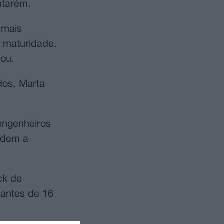
ntarém.
 mais
e maturidade.
ou.
dos, Marta
engenheiros
ndem a
ck de
dantes de 16