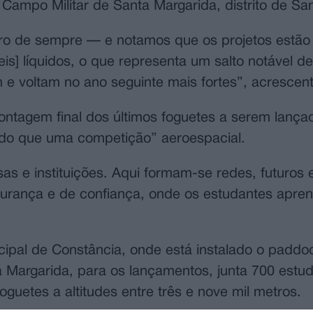
o Campo Militar de Santa Margarida, distrito de Sa
ro de sempre — e notamos que os projetos estão
is] líquidos, o que representa um salto notável d
voltam no ano seguinte mais fortes”, acrescent
ontagem final dos últimos foguetes a serem lança
 do que uma competição” aeroespacial.
s e instituições. Aqui formam-se redes, futuros 
rança e de confiança, onde os estudantes apre
cipal de Constância, onde está instalado o paddo
 Margarida, para os lançamentos, junta 700 estu
oguetes a altitudes entre três e nove mil metros.