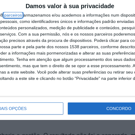
Damos valor à sua privacidade
tuguesas — Fénix Rocket Team, North Space, Po
38
parceiros
armazenamos e/ou acedemos a informações num dispositi
nstituto Superior Técnico —, o número mais eleva
essoais, como identificadores únicos e informações padrão enviadas 
conteúdos personalizados, medição de publicidade e conteúdos, pesqui
serviços.
Com a sua permissão, nós e os nossos parceiros poderemos 
siasmo misturava-se com o nervosismo técnico.
ção precisos através da procura de dispositivos. Poderá clicar para co
ossa parte e pela parte dos nossos 1538 parceiros, conforme descrit
eder a informações mais pormenorizadas e alterar as suas preferência
o foguete lançado por nós”, disse à Lusa Rui Qui
timento.
Tenha em atenção que algum processamento dos seus dados
tes de o tempo útil de lançamento se esgotar.
nsentimento, mas que tem o direito de se opor a esse processamento. A
as a este website. Você pode alterar suas preferências ou retirar seu
tando a este site e clicando no botão "Privacidade" na parte inferior 
eto, tudo foi feito por nós — estrutura, motor, fib
alento e engenheiros capazes de competir com os
ação pelo lançamento acabar por não ter ocorrido.
AIS OPÇÕES
CONCORDO
oguete SPATI-II explodir durante a subida, realç