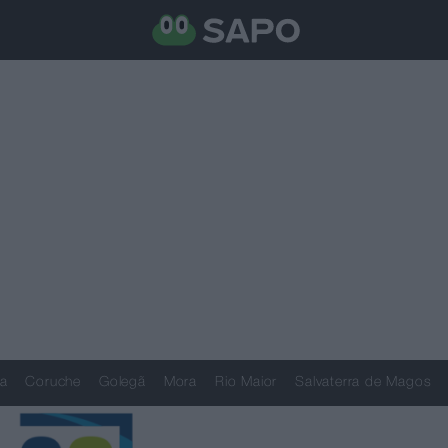
a
Coruche
Golegã
Mora
Rio Maior
Salvaterra de Magos