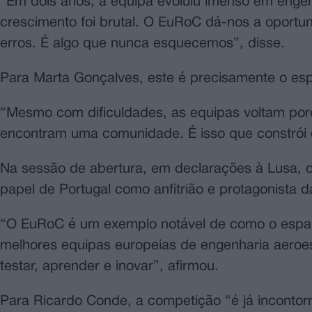
“Em dois anos, a equipa evoluiu imenso em engen
crescimento foi brutal. O EuRoC dá-nos a oportu
erros. É algo que nunca esquecemos”, disse.
Para Marta Gonçalves, este é precisamente o espí
“Mesmo com dificuldades, as equipas voltam po
encontram uma comunidade. É isso que constrói o 
Na sessão de abertura, em declarações à Lusa, 
papel de Portugal como anfitrião e protagonista
“O EuRoC é um exemplo notável de como o espaço p
melhores equipas europeias de engenharia aeroe
testar, aprender e inovar”, afirmou.
Para Ricardo Conde, a competição “é já incontor