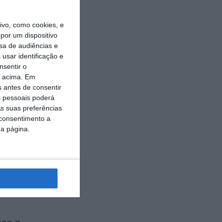
rto Space
vo, como cookies, e
do desde a
por um dispositivo
sa de audiências e
usar identificação e
nsentir o
o acima. Em
s antes de consentir
tério, de 23
 pessoais poderá
s suas preferências
 consentimento a
da página.
ra de
 melhores”,
ou à Lusa a