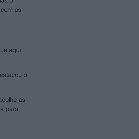
mas o
r com os
ue aqui
destacou o
acolhe as
ia para