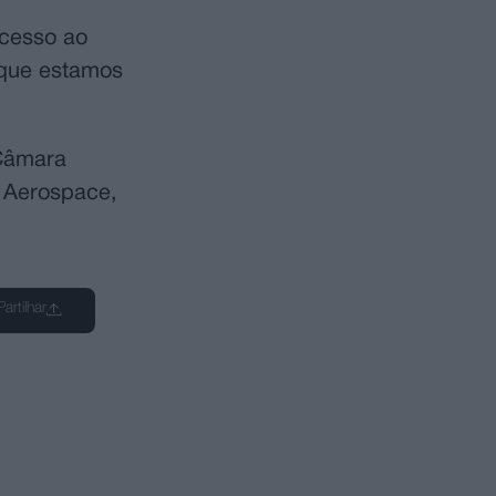
acesso ao
 que estamos
 Câmara
e Aerospace,
Partilhar