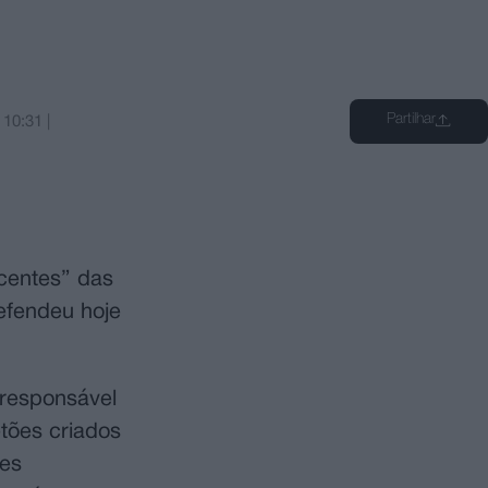
Partilhar
s
10:31
|
centes” das
defendeu hoje
 responsável
tões criados
tes