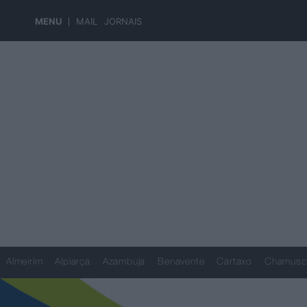
MENU
MAIL
JORNAIS
Almeirim
Alpiarça
Azambuja
Benavente
Cartaxo
Chamusc