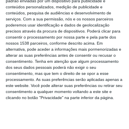
padrão enviadas por um dispositivo para publicidade e
Ribatejo (ERTAR) apresentou os calendários
conteúdos personalizados, medição de publicidade e
anuais de eventos para as duas regiões, na
conteúdos, pesquisa de audiências e desenvolvimento de
quinta-feira, 29 de Fevereiro, durante a Bolsa
serviços.
Com a sua permissão, nós e os nossos parceiros
poderemos usar identificação e dados de geolocalização
de Turismo de Lisboa, que decorre na FIL
precisos através da procura de dispositivos. Poderá clicar para
até 3 de Março.
consentir o processamento por nossa parte e pela parte dos
nossos 1538 parceiros, conforme descrito acima. Em
alternativa, pode aceder a informações mais pormenorizadas e
No seguimento da estratégia de diferenciar
alterar as suas preferências antes de consentir ou recusar o
as marcas turísticas Ribatejo e Alentejo, a
consentimento.
Tenha em atenção que algum processamento
ERTAR lançou dois calendários separados,
dos seus dados pessoais poderá não exigir o seu
consentimento, mas que tem o direito de se opor a esse
um para cada região. O calendário ribatejano
processamento. As suas preferências serão aplicadas apenas a
conta com 23 eventos, que já têm data
este website. Você pode alterar suas preferências ou retirar seu
consentimento a qualquer momento voltando a este site e
definida, embora, segundo o presidente da
clicando no botão "Privacidade" na parte inferior da página.
ERTAR, José Santos, será actualizado ao
longo do tempo, conforme os municípios e
entidades forem selando as datas.