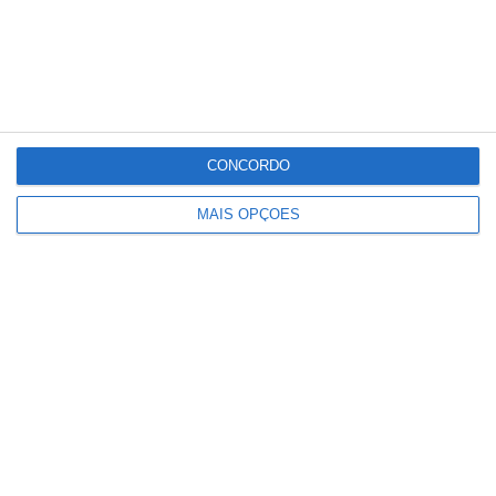
Multimédia – O Ribatejo – Visit Ribatejo
Partilhar
CONCORDO
MAIS OPÇÕES
Conteúdo
relacionado