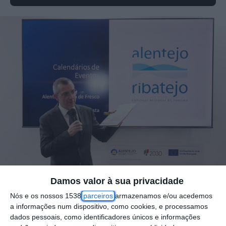
Damos valor à sua privacidade
Nós e os nossos 1538
parceiros
armazenamos e/ou acedemos
a informações num dispositivo, como cookies, e processamos
A Entidade Regional de Turismo do Alentejo e
dados pessoais, como identificadores únicos e informações