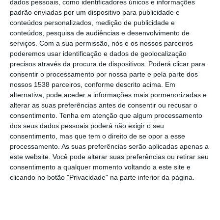
dados pessoais, como identificadores únicos e informações
padrão enviadas por um dispositivo para publicidade e
conteúdos personalizados, medição de publicidade e
Após anos de dificuldades financeiras, o
conteúdos, pesquisa de audiências e desenvolvimento de
grupo norte-americano, fabricante das
serviços.
Com a sua permissão, nós e os nossos parceiros
lendárias caixas de plástico para alimentos e
poderemos usar identificação e dados de geolocalização
precisos através da procura de dispositivos. Poderá clicar para
emblema das compras no domicílio,
consentir o processamento por nossa parte e pela parte dos
declarou falência em setembro de 2024,
nossos 1538 parceiros, conforme descrito acima. Em
alternativa, pode aceder a informações mais pormenorizadas e
enfraquecido pela concorrência de baixo
alterar as suas preferências antes de consentir ou recusar o
custo e pelo ‘boom’ da entrega de refeições,
consentimento.
Tenha em atenção que algum processamento
dos seus dados pessoais poderá não exigir o seu
e também vítima do desejo dos
consentimento, mas que tem o direito de se opor a esse
consumidores de limitar o consumo de
processamento. As suas preferências serão aplicadas apenas a
plástico.
este website. Você pode alterar suas preferências ou retirar seu
consentimento a qualquer momento voltando a este site e
clicando no botão "Privacidade" na parte inferior da página.
Mas um mês depois, a Tupperware anunciou
um acordo com os seus credores, com o
compromisso de lhes vender a propriedade