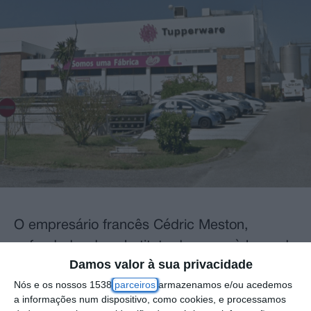
O empresário francês Cédric Meston,
cofundador do substituto de carne à base de
Damos valor à sua privacidade
plantas HappyVore, anunciou hoje a compra
Nós e os nossos 1538
parceiros
armazenamos e/ou acedemos
da Tupperware France e a intenção de
a informações num dispositivo, como cookies, e processamos
relançar a marca em vários países europeus.