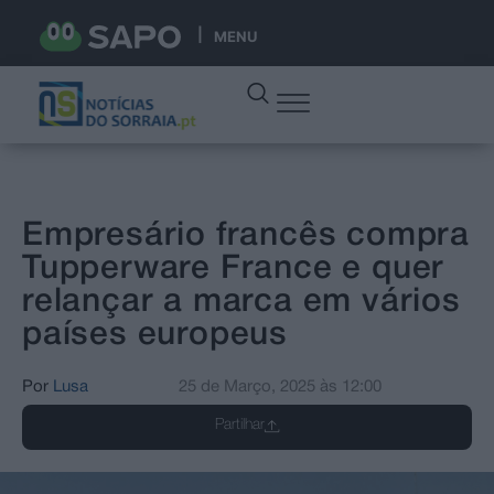
MENU
Empresário francês compra
Tupperware France e quer
relançar a marca em vários
países europeus
Por
Lusa
25 de Março, 2025
às
12:00
Partilhar