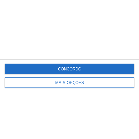
O objetivo de Meston, que recorda que a
atual direção da Tupperware França terá
“uma participação de 50%”, é atingir
“vendas de 100 milhões de euros até ao final
do ano” nos cinco mercados.
CONCORDO
Partilhar
MAIS OPÇÕES
Conteúdo