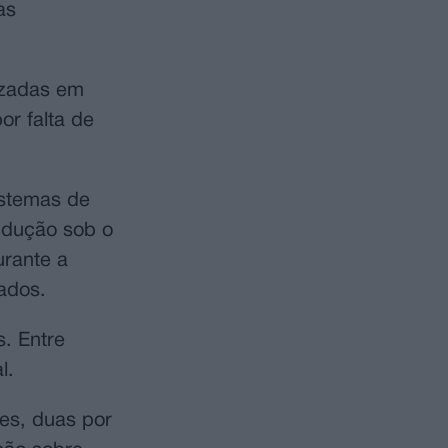
as
izadas em
or falta de
istemas de
ondução sob o
urante a
ados.
. Entre
l.
es, duas por