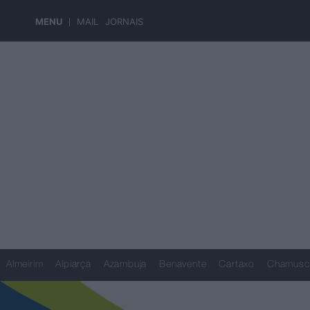
MENU
MAIL
JORNAIS
Almeirim
Alpiarça
Azambuja
Benavente
Cartaxo
Chamusc