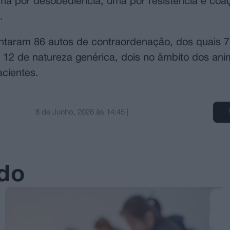
 uma por desobediência, uma por resistência e coa
.
evantaram 86 autos de contraordenação, dos quais 
, 12 de natureza genérica, dois no âmbito dos an
cientes.
8 de Junho, 2026
às
14:45
|
ado