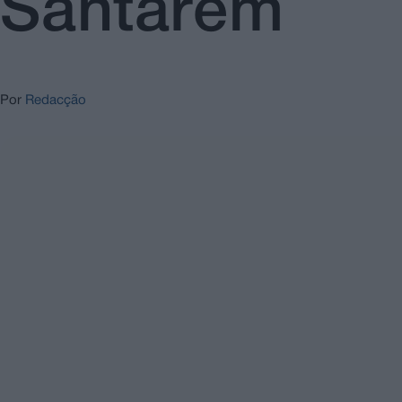
Santarém
Por
Redacção