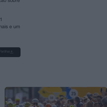
ção sobre
71
imais e um
Partilhar