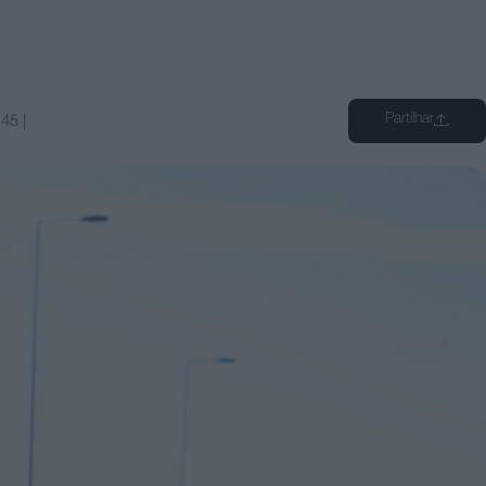
Partilhar
:45
|