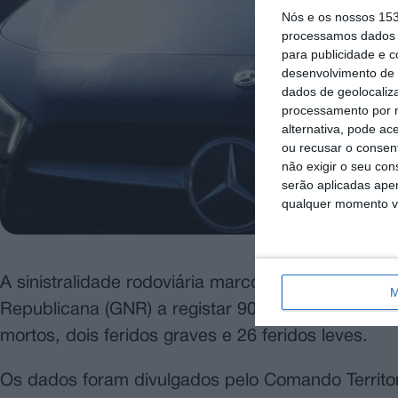
Nós e os nossos 15
processamos dados p
para publicidade e 
desenvolvimento de 
dados de geolocaliza
processamento por n
alternativa, pode ac
ou recusar o consen
não exigir o seu co
serão aplicadas apen
qualquer momento vol
A sinistralidade rodoviária marcou a última sema
M
Republicana (GNR) a registar 90 acidentes de viaç
mortos, dois feridos graves e 26 feridos leves.
Os dados foram divulgados pelo Comando Territo