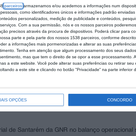
38
parceiros
armazenamos e/ou acedemos a informações num dispositi
essoais, como identificadores únicos e informações padrão enviadas 
conteúdos personalizados, medição de publicidade e conteúdos, pesqui
serviços.
Com a sua permissão, nós e os nossos parceiros poderemos 
ção precisos através da procura de dispositivos. Poderá clicar para co
ossa parte e pela parte dos nossos 1538 parceiros, conforme descrit
eder a informações mais pormenorizadas e alterar as suas preferência
timento.
Tenha em atenção que algum processamento dos seus dados
nsentimento, mas que tem o direito de se opor a esse processamento. A
as a este website. Você pode alterar suas preferências ou retirar seu
tando a este site e clicando no botão "Privacidade" na parte inferior 
na no distrito de Santarém, com a Guarda Naciona
AIS OPÇÕES
CONCORDO
ão entre os dias 1 e 7 de junho, dos quais result
rial de Santarém da GNR no balanço operacional