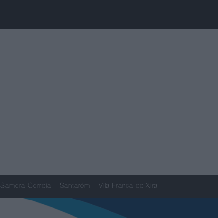
Samora Correia
Santarém
Vila Franca de Xira