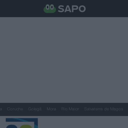
a
Coruche
Golegã
Mora
Rio Maior
Salvaterra de Magos