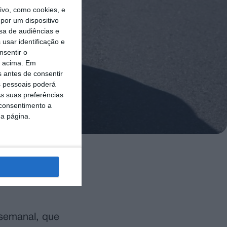
vo, como cookies, e
por um dispositivo
sa de audiências e
usar identificação e
nsentir o
o acima. Em
s antes de consentir
 pessoais poderá
s suas preferências
 consentimento a
da página.
l
aram dois
 semanal, que