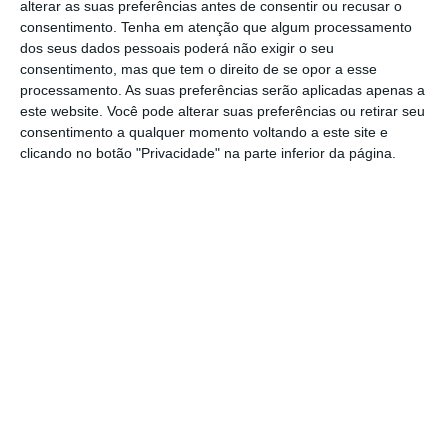
alterar as suas preferências antes de consentir ou recusar o
feira, 7 de outubro, provocou ferimentos em
consentimento.
Tenha em atenção que algum processamento
duas pessoas, uma delas em estado
dos seus dados pessoais poderá não exigir o seu
consentimento, mas que tem o direito de se opor a esse
considerado grave, bem como o caos no
processamento. As suas preferências serão aplicadas apenas a
trânsito na Estrada Nacional 114, no troço
este website. Você pode alterar suas preferências ou retirar seu
das Pontes de Coruche.
consentimento a qualquer momento voltando a este site e
clicando no botão "Privacidade" na parte inferior da página.
O alerta para o acidente foi dado pelas 07.03
horas, e para o local foram meios dos
Bombeiros Municipais de Coruche, com 9
bombeiros, apoiados por 3 viaturas.
O trânsito esteve totalmente cortado na via,
reabrindo de forma condicionada pelas
08.45 horas. Alguns condutores foram
desviados para a Estrada de Meias, um
caminho agrícola, conseguindo assim evitar a