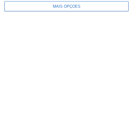
MAIS OPÇÕES
ULS Lezíria reforça transformação
digital na saúde através do projeto
Value4Health