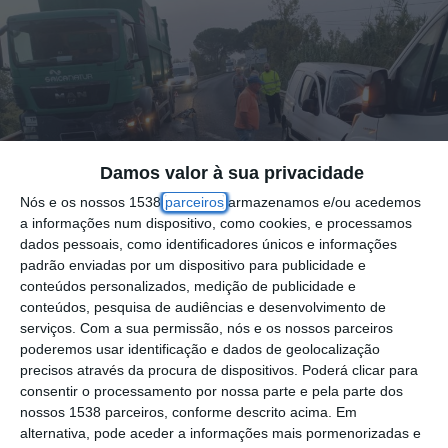
Damos valor à sua privacidade
Nós e os nossos 1538
parceiros
armazenamos e/ou acedemos
a informações num dispositivo, como cookies, e processamos
dados pessoais, como identificadores únicos e informações
padrão enviadas por um dispositivo para publicidade e
conteúdos personalizados, medição de publicidade e
conteúdos, pesquisa de audiências e desenvolvimento de
serviços.
Com a sua permissão, nós e os nossos parceiros
poderemos usar identificação e dados de geolocalização
Uma colisão que envolveu suas viaturas
precisos através da procura de dispositivos. Poderá clicar para
consentir o processamento por nossa parte e pela parte dos
ligeiras de mercadorias e um pesado,
nossos 1538 parceiros, conforme descrito acima. Em
ocorrida ao início da manhã desta terça-
alternativa, pode aceder a informações mais pormenorizadas e