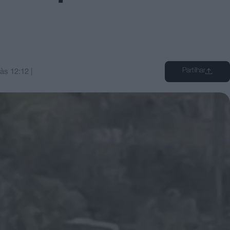
Partilhar
às
12:12
|