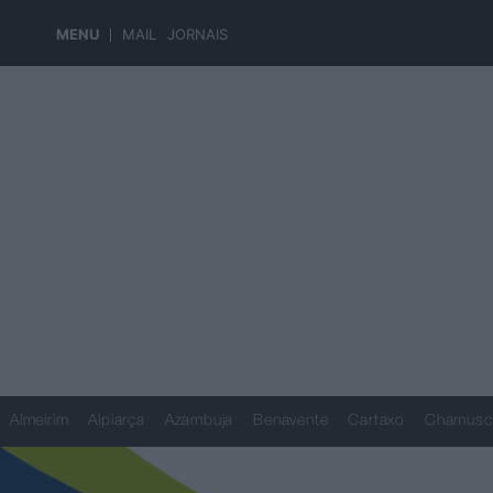
MENU
MAIL
JORNAIS
Almeirim
Alpiarça
Azambuja
Benavente
Cartaxo
Chamusc