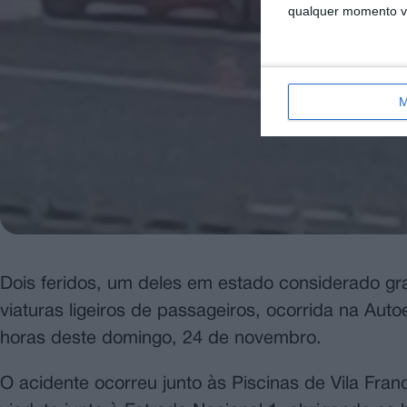
qualquer momento vol
M
Dois feridos, um deles em estado considerado gra
viaturas ligeiros de passageiros, ocorrida na Auto
horas deste domingo, 24 de novembro.
O acidente ocorreu junto às Piscinas de Vila Fran