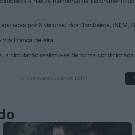
s bombeiros a realiza manobras de escoramento do
, apoiadas por 6 viaturas, dos Bombeiros, INEM, 
 Vila Franca de Xira.
, a circulação realizou-se de forma condicionada
24 de Novembro, 2024
às
12:12
|
ado