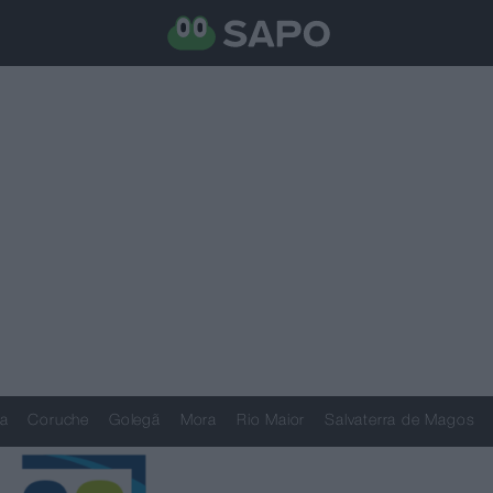
a
Coruche
Golegã
Mora
Rio Maior
Salvaterra de Magos