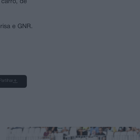
 carro, de
Brisa e GNR.
.
Partilhar