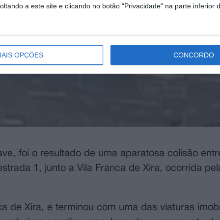
tando a este site e clicando no botão "Privacidade" na parte inferior 
AIS OPÇÕES
CONCORDO
ve, foi o resultado de uma aparatosa colisão ent
estrada 1, junto a Vila Franca de Xira, ocorrida pe
ca de Xira, e terminou com uma das viaturas imobi