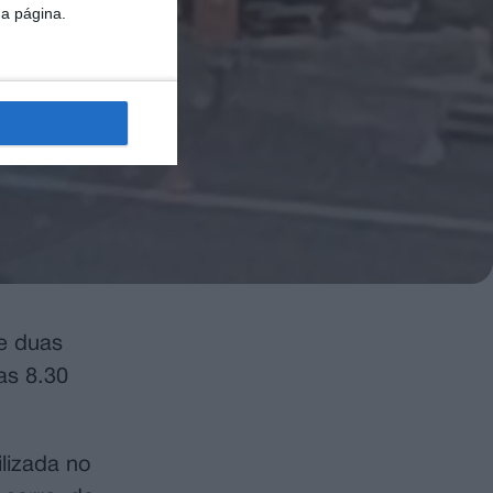
da página.
re duas
las 8.30
lizada no