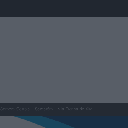
Samora Correia
Santarém
Vila Franca de Xira