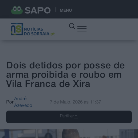
MENU
Dois detidos por posse de
arma proibida e roubo em
Vila Franca de Xira
André
Por
7 de Maio, 2026
às
11:37
Azevedo
Partilhar