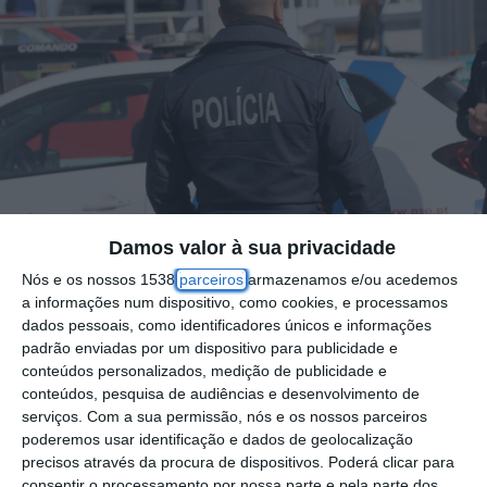
Damos valor à sua privacidade
Nós e os nossos 1538
parceiros
armazenamos e/ou acedemos
a informações num dispositivo, como cookies, e processamos
dados pessoais, como identificadores únicos e informações
padrão enviadas por um dispositivo para publicidade e
A PSP de Vila Franca de Xira deteve, nos
conteúdos personalizados, medição de publicidade e
dias 2 e 3 de maio, dois jovens, de 16 e 17
conteúdos, pesquisa de audiências e desenvolvimento de
serviços.
Com a sua permissão, nós e os nossos parceiros
anos, suspeitos dos crimes de detenção de
poderemos usar identificação e dados de geolocalização
arma proibida e roubo, respetivamente. As
precisos através da procura de dispositivos. Poderá clicar para
detenções ocorreram na sequência de duas
consentir o processamento por nossa parte e pela parte dos