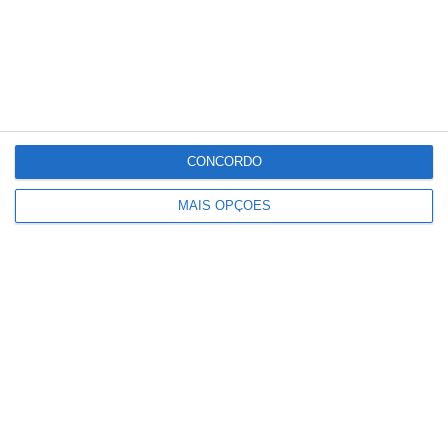
CONCORDO
MAIS OPÇÕES
Paulo Dionísio deixa comando dos
Bombeiros de Salvaterra de Magos