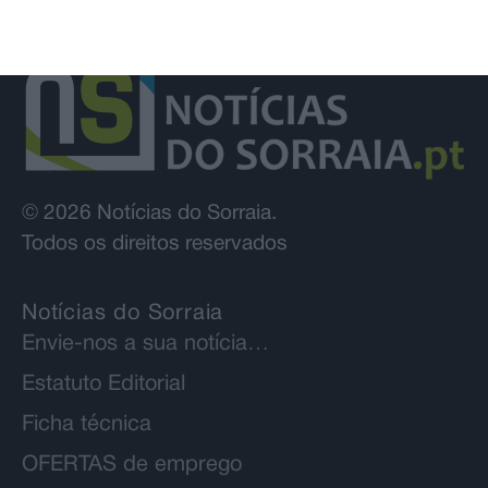
© 2026 Notícias do Sorraia.
Todos os direitos reservados
Notícias do Sorraia
Envie-nos a sua notícia…
Estatuto Editorial
Ficha técnica
OFERTAS de emprego