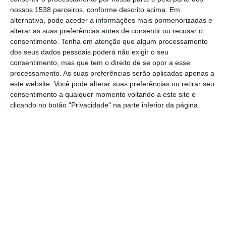
nossos 1538 parceiros, conforme descrito acima. Em
intervenções policiais distintas no concelho.
alternativa, pode aceder a informações mais pormenorizadas e
alterar as suas preferências antes de consentir ou recusar o
No dia 2 de maio, durante o policiamento a
consentimento.
Tenha em atenção que algum processamento
dos seus dados pessoais poderá não exigir o seu
um evento festivo no Parque Urbano do
consentimento, mas que tem o direito de se opor a esse
Cevadeiro, os polícias intervieram junto de
processamento. As suas preferências serão aplicadas apenas a
este website. Você pode alterar suas preferências ou retirar seu
um grupo de jovens envolvido numa
consentimento a qualquer momento voltando a este site e
desordem. Um dos indivíduos tentou fugir,
clicando no botão "Privacidade" na parte inferior da página.
mas acabou intercetado e, após revista de
segurança, foi-lhe apreendida uma arma
branca do tipo “karambit”, que motivou a
detenção por posse de arma proibida.
Já na madrugada de 3 de maio, a PSP
respondeu a um roubo num jardim, onde a
vítima terá sido ameaçada por quatro