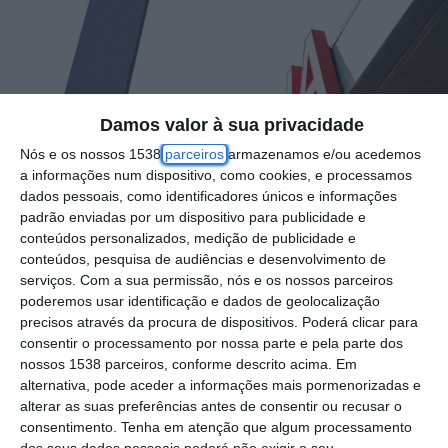
Damos valor à sua privacidade
Nós e os nossos 1538
parceiros
armazenamos e/ou acedemos
a informações num dispositivo, como cookies, e processamos
dados pessoais, como identificadores únicos e informações
padrão enviadas por um dispositivo para publicidade e
conteúdos personalizados, medição de publicidade e
conteúdos, pesquisa de audiências e desenvolvimento de
serviços.
Com a sua permissão, nós e os nossos parceiros
poderemos usar identificação e dados de geolocalização
precisos através da procura de dispositivos. Poderá clicar para
consentir o processamento por nossa parte e pela parte dos
nossos 1538 parceiros, conforme descrito acima. Em
alternativa, pode aceder a informações mais pormenorizadas e
O distrito de Santarém não vai ter urgência
alterar as suas preferências antes de consentir ou recusar o
de obstetrícia e ginecologia até quarta feira,
consentimento.
Tenha em atenção que algum processamento