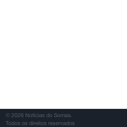
com derrota na Covilhã
© 2026 Notícias do Sorraia.
Todos os direitos reservados