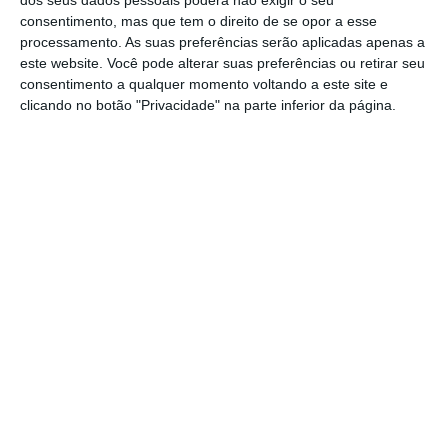
dos seus dados pessoais poderá não exigir o seu
21 de agosto, segundo a informação
consentimento, mas que tem o direito de se opor a esse
disponível no portal do SNS.
processamento. As suas preferências serão aplicadas apenas a
este website. Você pode alterar suas preferências ou retirar seu
Ambas as unidades locais de saúde do
consentimento a qualquer momento voltando a este site e
clicando no botão "Privacidade" na parte inferior da página.
distrito (Lezíria e Médio Tejo) vão ter a
urgência de obstetrícia e ginecologia
encerradas durante vários dias da semana.
No caso da ULS Lezíria, no Hospital Distrital
de Santarém, o serviço reabre a partir de
quarta feira, 21 de agosto. Já a ULS Médio
Tejo, no Hospital de Abrantes, reabre a 22 de
agosto.
Partilhar