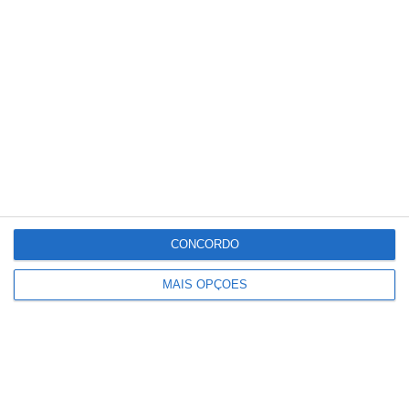
Dois feridos em acidente com mota e
carro em Santana do Mato
CONCORDO
MAIS OPÇÕES