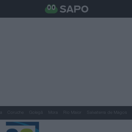
a
Coruche
Golegã
Mora
Rio Maior
Salvaterra de Magos