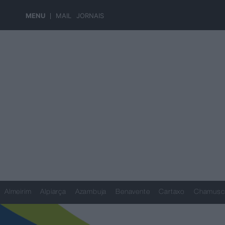
MENU
MAIL
JORNAIS
Almeirim
Alpiarça
Azambuja
Benavente
Cartaxo
Chamusc