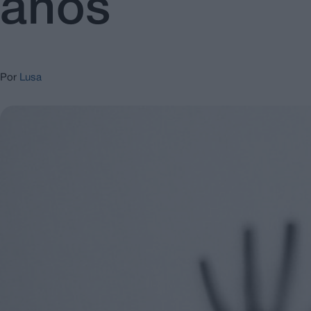
anos
Por
Lusa