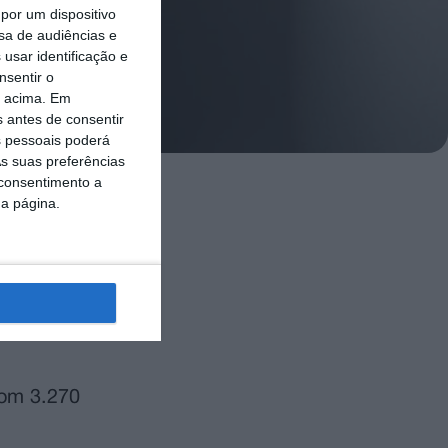
por um dispositivo
sa de audiências e
usar identificação e
nsentir o
o acima. Em
s antes de consentir
 pessoais poderá
s suas preferências
 consentimento a
da página.
327 casos,
V).
ançou à Lusa
327 mulheres
com 3.270