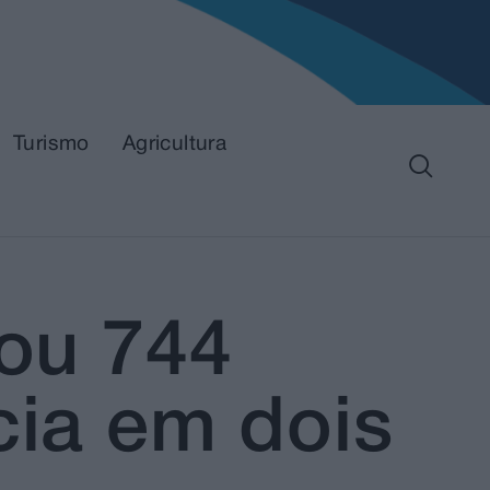
Turismo
Agricultura
tou 744
cia em dois