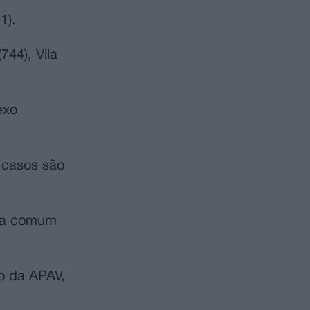
1).
744), Vila
exo
 casos são
cia comum
o da APAV,