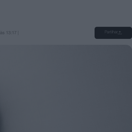
Partilhar
às
13:17
|