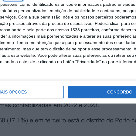
essoais, como identificadores únicos e informações padrão enviadas 
conteúdos personalizados, medição de publicidade e conteúdos, pesqui
serviços.
Com a sua permissão, nós e os nossos parceiros poderemos 
ção precisos através da procura de dispositivos. Poderá clicar para co
ossa parte e pela parte dos nossos 1538 parceiros, conforme descrit
eder a informações mais pormenorizadas e alterar as suas preferência
timento.
Tenha em atenção que algum processamento dos seus dados
nsentimento, mas que tem o direito de se opor a esse processamento. A
as a este website. Você pode alterar suas preferências ou retirar seu
tando a este site e clicando no botão "Privacidade" na parte inferior 
s de violência em 2022 e 2023 são Lisboa, com 5.
undo dados da Associação de Apoio à Vitima (APA
Contra Mulheres, que se assinala hoje, a APAV av
AIS OPÇÕES
CONCORDO
mas no feminino em Portugal é o de Lisboa, com 5.
timas contabilizadas em 2022 e 2023.
0 (17,1%) e em terceiro está o distrito do Porto 