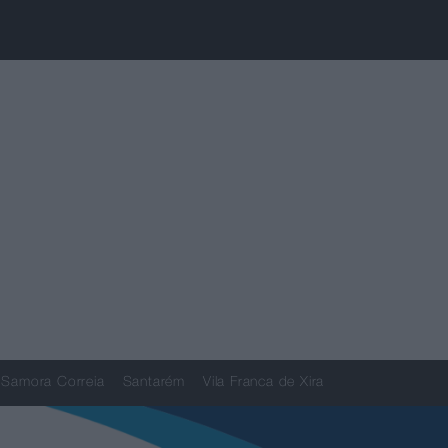
Samora Correia
Santarém
Vila Franca de Xira