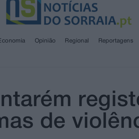
Economia
Opinião
Regional
Reportagens
antarém regis
mas de violên