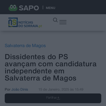
MENU
Salvaterra de Magos
Dissidentes do PS
avançam com candidatura
independente em
Salvaterra de Magos
Por
João Dinis
15 de Janeiro, 2025
às
15:49
Partilhar