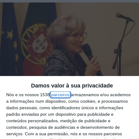
Damos valor à sua privacidade
Nós e os nossos 1538
parceiros
armazenamos e/ou acedemos
a informações num dispositivo, como cookies, e processamos
dados pessoais, como identificadores únicos e informações
padrão enviadas por um dispositivo para publicidade e
conteúdos personalizados, medição de publicidade e
Vários elementos que integram ainda os
conteúdos, pesquisa de audiências e desenvolvimento de
executivos do Partido Socialista (PS) no
serviços.
Com a sua permissão, nós e os nossos parceiros