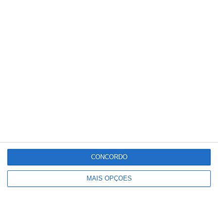
Partilhar
Conteúdo
relacionado
CONCORDO
MAIS OPÇÕES