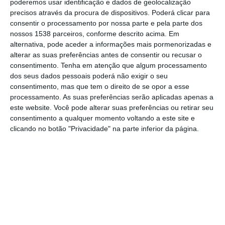
poderemos usar identificação e dados de geolocalização
concelho de Salvaterra de Magos, e que
precisos através da procura de dispositivos. Poderá clicar para
viram a sua pretensão de serem candidatos
consentir o processamento por nossa parte e pela parte dos
nossos 1538 parceiros, conforme descrito acima. Em
aos vários órgãos autárquicos, nas eleições
alternativa, pode aceder a informações mais pormenorizadas e
de setembro próximo goradas pela
alterar as suas preferências antes de consentir ou recusar o
Comissão Politica do PS local, vão avançar
consentimento.
Tenha em atenção que algum processamento
dos seus dados pessoais poderá não exigir o seu
com uma candidatura independente, apurou
consentimento, mas que tem o direito de se opor a esse
o NS junto de fonte próxima do processo.
processamento. As suas preferências serão aplicadas apenas a
este website. Você pode alterar suas preferências ou retirar seu
consentimento a qualquer momento voltando a este site e
De acordo com o que apuramos, a lista à
clicando no botão "Privacidade" na parte inferior da página.
Câmara Municipal de Salvaterra de Magos
será liderada por Helena Neves, tendo como
número dois Manuel Bolieiro, atual
Presidente da União de Freguesias de
Salvaterra de Magos e Foros de Salvaterra,
sendo Noel Caneiro o número três numa lista