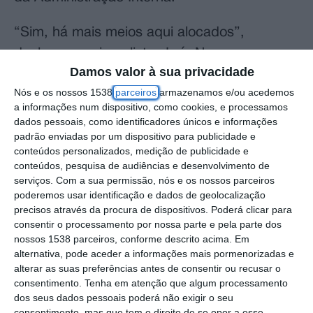
“Sim, há mais meios aqui alocados”,
declarou aos jornalistas Luís Neves, numa
Damos valor à sua privacidade
conferência de imprensa, em Leiria, para
Nós e os nossos 1538
parceiros
armazenamos e/ou acedemos
fazer um ponto de situação sobre o trabalho
a informações num dispositivo, como cookies, e processamos
desenvolvido pelo Comando Integrado de
dados pessoais, como identificadores únicos e informações
padrão enviadas por um dispositivo para publicidade e
Prevenção e Operações (CIPO).
conteúdos personalizados, medição de publicidade e
conteúdos, pesquisa de audiências e desenvolvimento de
O CIPO, inicialmente instalado numa viatura
serviços.
Com a sua permissão, nós e os nossos parceiros
da Autoridade Nacional de Emergência e
poderemos usar identificação e dados de geolocalização
precisos através da procura de dispositivos. Poderá clicar para
Proteção Civil (ANEPC) nos Bombeiros
consentir o processamento por nossa parte e pela parte dos
Sapadores de Leiria e agora numa sala da
nossos 1538 parceiros, conforme descrito acima. Em
alternativa, pode aceder a informações mais pormenorizadas e
mesma corporação, tem como finalidade a
alterar as suas preferências antes de consentir ou recusar o
remoção do material combustível acumulado
consentimento.
Tenha em atenção que algum processamento
dos seus dados pessoais poderá não exigir o seu
pelas tempestades, a limpeza de áreas
consentimento, mas que tem o direito de se opor a esse