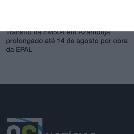
Trânsito na EM504 em Azambuja
prolongado até 14 de agosto por obra
da EPAL