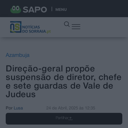
MENU
Azambuja
Direção-geral propõe
suspensão de diretor, chefe
e sete guardas de Vale de
Judeus
Por
Lusa
24 de Abril, 2025
às
12:35
Partilhar