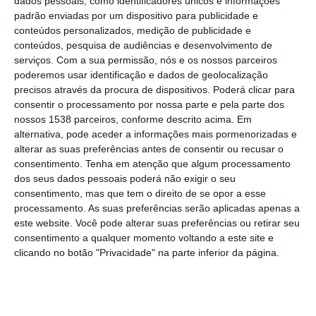
dados pessoais, como identificadores únicos e informações
padrão enviadas por um dispositivo para publicidade e
Os visados estão ainda a ser notificados da
conteúdos personalizados, medição de publicidade e
acusação e têm agora oportunidade de se
conteúdos, pesquisa de audiências e desenvolvimento de
serviços.
Com a sua permissão, nós e os nossos parceiros
defenderem, antes de a DGRSP tomar a
poderemos usar identificação e dados de geolocalização
decisão final no âmbito dos procedimentos
precisos através da procura de dispositivos. Poderá clicar para
disciplinares abertos em outubro,
consentir o processamento por nossa parte e pela parte dos
nossos 1538 parceiros, conforme descrito acima. Em
acrescentou a fonte, citando informações
alternativa, pode aceder a informações mais pormenorizadas e
prestadas por aquele organismo.
alterar as suas preferências antes de consentir ou recusar o
consentimento.
Tenha em atenção que algum processamento
dos seus dados pessoais poderá não exigir o seu
Segundo a tutela, foram “apurados indícios
consentimento, mas que tem o direito de se opor a esse
fortes de violação de deveres disciplinares”,
processamento. As suas preferências serão aplicadas apenas a
este website. Você pode alterar suas preferências ou retirar seu
que justificam a aplicação da sanção,
consentimento a qualquer momento voltando a este site e
considerada grave.
clicando no botão "Privacidade" na parte inferior da página.
Questionada sobre o assunto à margem da
assinatura de um protocolo sobre