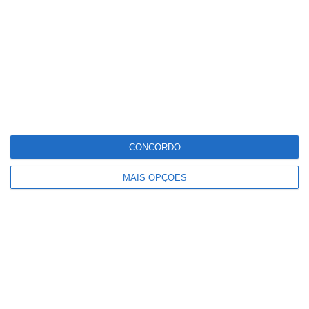
“Não cumpriram várias instruções, incluindo
instruções escritas. Esses incumprimentos
resultaram na falta de escrupulosa vigilância
presencial e videovigilância, o que facilitou a
fuga dos reclusos e impediu a sua deteção
atempada”, lia-se no comunicado.
CONCORDO
Partilhar
MAIS OPÇÕES
Conteúdo