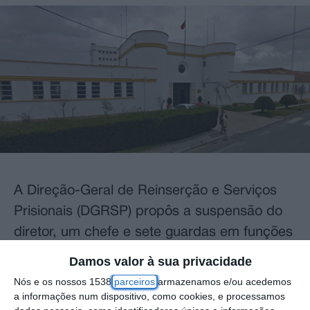
A Direção-Geral de Reinserção e Serviços
Prisionais (DGRSP) propôs a suspensão do
diretor, um chefe e sete guardas em funções
na prisão de Vale de Judeus aquando da
Damos valor à sua privacidade
fuga em setembro, revelou hoje fonte do
Nós e os nossos 1538
parceiros
armazenamos e/ou acedemos
Ministério da Justiça.
a informações num dispositivo, como cookies, e processamos