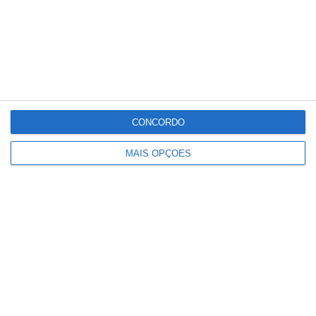
CONCORDO
MAIS OPÇÕES
União de Santarém entra na Liga 3
com derrota na Covilhã