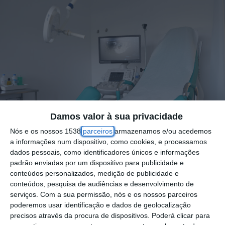
Damos valor à sua privacidade
Nós e os nossos 1538
parceiros
armazenamos e/ou acedemos
a informações num dispositivo, como cookies, e processamos
dados pessoais, como identificadores únicos e informações
padrão enviadas por um dispositivo para publicidade e
Das 43 urgências de ginecologia e obstetrícia
conteúdos personalizados, medição de publicidade e
no país, 28 vão funcionar até final de abril de
conteúdos, pesquisa de audiências e desenvolvimento de
serviços.
Com a sua permissão, nós e os nossos parceiros
forma contínua, duas vão atender apenas
poderemos usar identificação e dados de geolocalização
doentes referenciados e oito terão dias de
precisos através da procura de dispositivos. Poderá clicar para