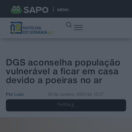
MENU
DGS aconselha população
vulnerável a ficar em casa
devido a poeiras no ar
Por
Lusa
29 de Janeiro, 2024
às
15:27
Partilhar