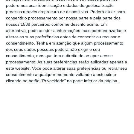
concentração de poeiras no ar provenientes
poderemos usar identificação e dados de geolocalização
precisos através da procura de dispositivos. Poderá clicar para
do Norte de África.
consentir o processamento por nossa parte e pela parte dos
nossos 1538 parceiros, conforme descrito acima. Em
Uma massa de ar proveniente dos desertos
alternativa, pode aceder a informações mais pormenorizadas e
do Norte de África, que transporta poeiras
alterar as suas preferências antes de consentir ou recusar o
consentimento.
Tenha em atenção que algum processamento
em suspensão, está prevista atravessar hoje
dos seus dados pessoais poderá não exigir o seu
Portugal Continental, segundo um
consentimento, mas que tem o direito de se opor a esse
processamento. As suas preferências serão aplicadas apenas a
comunicado da Direção-Geral da Saúde
este website. Você pode alterar suas preferências ou retirar seu
(DGS).
consentimento a qualquer momento voltando a este site e
clicando no botão "Privacidade" na parte inferior da página.
“Prevê-se a ocorrência de uma situação de
fraca qualidade do ar no Continente,
registando-se um aumento das
concentrações de partículas inaláveis de
origem natural no ar afetando,
nomeadamente, as regiões do Alentejo e