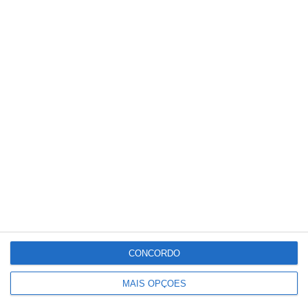
Partilhar
Conteúdo
relacionado
CONCORDO
MAIS OPÇÕES