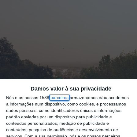
Damos valor à sua privacidade
Nós e os nossos 1538
parceiros
armazenamos e/ou acedemos
A DGS recomenda à população em geral
a informações num dispositivo, como cookies, e processamos
dados pessoais, como identificadores únicos e informações
para evitar hoje esforços prolongados e
padrão enviadas por um dispositivo para publicidade e
atividades físicas ao ar livre e aos idosos e
conteúdos personalizados, medição de publicidade e
conteúdos, pesquisa de audiências e desenvolvimento de
crianças a ficarem em casa, devido à
serviços.
Com a sua permissão, nós e os nossos parceiros