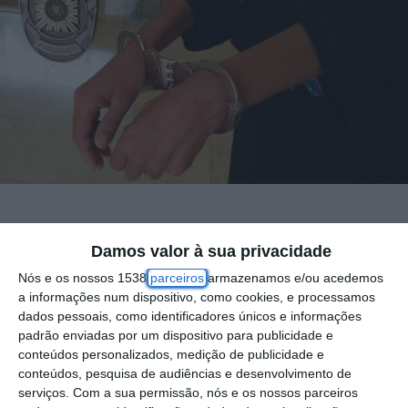
Um homem de 37 anos, suspeito da autoria
Damos valor à sua privacidade
de quatro crimes de incêndio florestal no
Nós e os nossos 1538
parceiros
armazenamos e/ou acedemos
concelho de Ourém, distrito de Santarém, foi
a informações num dispositivo, como cookies, e processamos
detido pela Polícia Judiciária (PJ), anunciou
dados pessoais, como identificadores únicos e informações
padrão enviadas por um dispositivo para publicidade e
hoje esta força policial em comunicado.
conteúdos personalizados, medição de publicidade e
conteúdos, pesquisa de audiências e desenvolvimento de
Segundo o comunicado, a detenção, feita
serviços.
Com a sua permissão, nós e os nossos parceiros