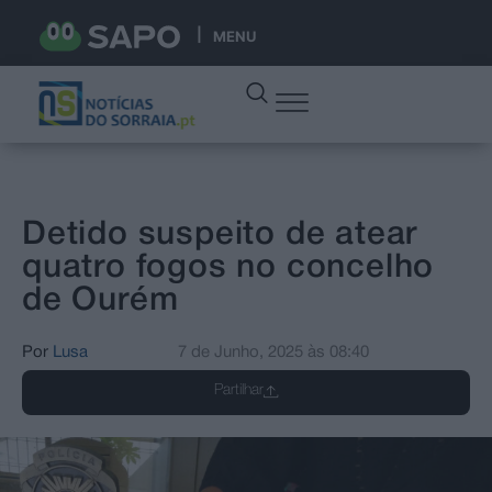
MENU
Detido suspeito de atear
quatro fogos no concelho
de Ourém
Por
Lusa
7 de Junho, 2025
às
08:40
Partilhar