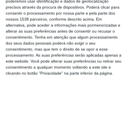
poderemos usar identificação e dados de geolocalização
pelo Departamento de Investigação Criminal
precisos através da procura de dispositivos. Poderá clicar para
de Leiria da PJ, ocorreu na quinta-feira.
consentir o processamento por nossa parte e pela parte dos
nossos 1538 parceiros, conforme descrito acima. Em
“Os incêndios, três ocorridos em 29 de maio
alternativa, pode aceder a informações mais pormenorizadas e
alterar as suas preferências antes de consentir ou recusar o
e um ocorrido em 09 de agosto de 2024,
consentimento.
Tenha em atenção que algum processamento
ateados com recurso a chama direta através
dos seus dados pessoais poderá não exigir o seu
consentimento, mas que tem o direito de se opor a esse
de um isqueiro, ameaçaram o interface
processamento. As suas preferências serão aplicadas apenas a
urbano-florestal da cidade de Ourém,
este website. Você pode alterar suas preferências ou retirar seu
consentimento a qualquer momento voltando a este site e
constituído por aglomerados habitacionais e
clicando no botão "Privacidade" na parte inferior da página.
complexos comerciais nas imediações e uma
vasta mancha florestal, povoada com
pinheiro-bravo, carvalhos, eucaliptos e
mato”, explicou a PJ.
Ainda segundo a PJ, a “área ardida
corresponde aproximadamente a dois mil