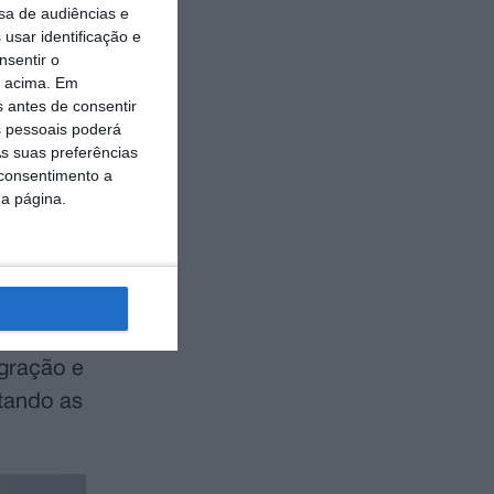
sa de audiências e
ar, promoveu
usar identificação e
nsentir o
omo espaço
o acima. Em
s antes de consentir
 pessoais poderá
estimular a
s suas preferências
 consentimento a
 de jovens de
da página.
ampo de
 e da
a acompanhou
egração e
tando as