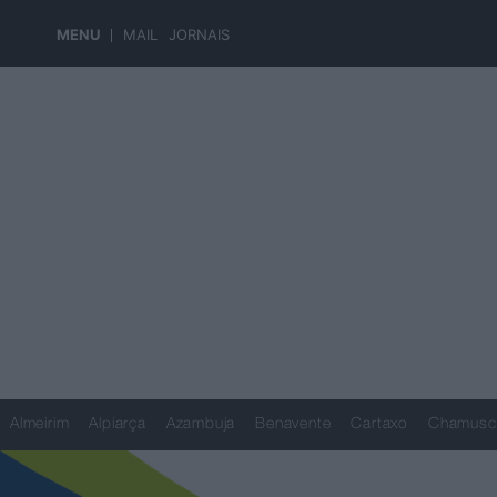
MENU
MAIL
JORNAIS
Almeirim
Alpiarça
Azambuja
Benavente
Cartaxo
Chamusc