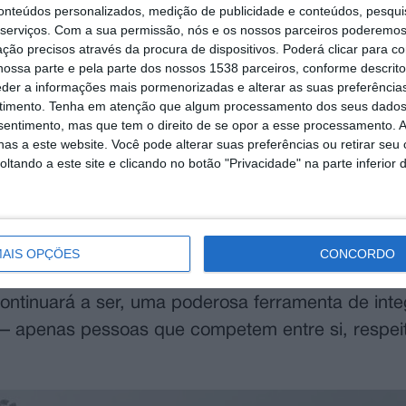
conteúdos personalizados, medição de publicidade e conteúdos, pesqui
ograma Escolhas API E9G da Associação ProAbraç
serviços.
Com a sua permissão, nós e os nossos parceiros poderemos 
ção precisos através da procura de dispositivos. Poderá clicar para co
ens imigrantes, reforçando o papel do desporto c
ossa parte e pela parte dos nossos 1538 parceiros, conforme descrit
eder a informações mais pormenorizadas e alterar as suas preferência
timento.
Tenha em atenção que algum processamento dos seus dados
hão Municipal Alfredo Calado e teve como objetivo 
nsentimento, mas que tem o direito de se opor a esse processamento. A
as a este website. Você pode alterar suas preferências ou retirar seu
 desportiva. O encontro contou com a participação
tando a este site e clicando no botão "Privacidade" na parte inferior 
namizam jogos informais nos fins de semana no c
alargado encontrou no apoio da Câmara Municipal
AIS OPÇÕES
CONCORDO
ra transformar a ideia em realidade. A autarqui
continuará a ser, uma poderosa ferramenta de int
 — apenas pessoas que competem entre si, respei