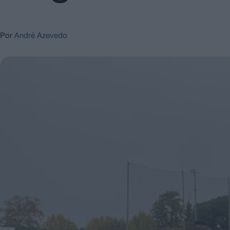
Por
André Azevedo