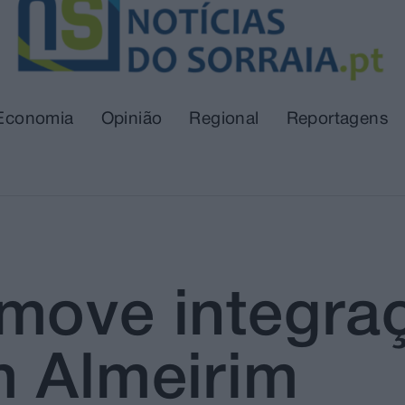
Economia
Opinião
Regional
Reportagens
move integra
m Almeirim