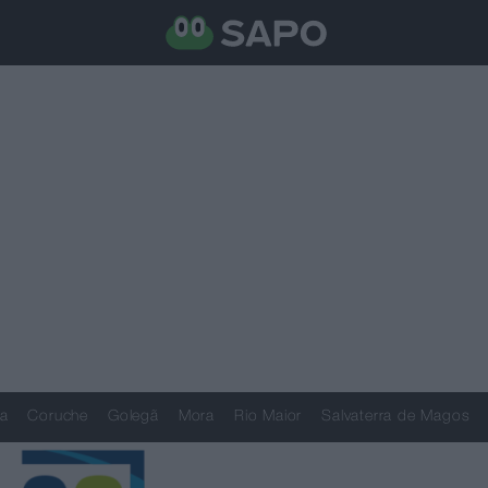
a
Coruche
Golegã
Mora
Rio Maior
Salvaterra de Magos