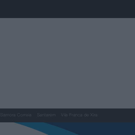
Samora Correia
Santarém
Vila Franca de Xira