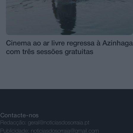
Cinema ao ar livre regressa à Azinhaga
com três sessões gratuitas
Contacte-nos
Redacção:
geral@noticiasdosorraia.pt
Publicidade:
noticiasdosorraia@gmail.com