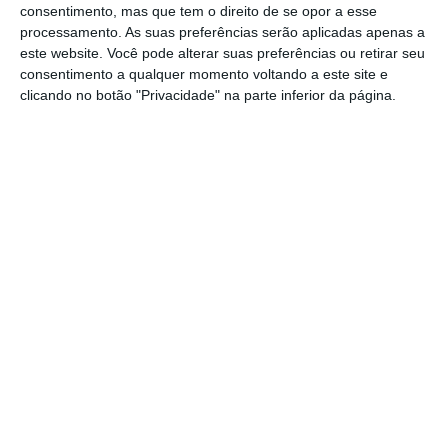
alerta foi dado por volta das 15h30.
consentimento, mas que tem o direito de se opor a esse
processamento. As suas preferências serão aplicadas apenas a
A vítima foi transportada para o Hospital de
este website. Você pode alterar suas preferências ou retirar seu
consentimento a qualquer momento voltando a este site e
Vila Franca de Xira. No local estiveram oito
clicando no botão "Privacidade" na parte inferior da página.
operacionais dos bombeiros municipais de
Coruche, apoiados por três viaturas.
A GNR tomou conta da ocorrência e está a
investigar as causas do acidente.
Partilhar