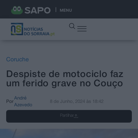
MENU
Coruche
Despiste de motociclo faz
um ferido grave no Couço
André
Por
8 de Junho, 2024
às
18:42
Azevedo
Partilhar