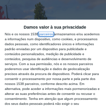
Damos valor à sua privacidade
Nós e os nossos 1538
parceiros
armazenamos e/ou acedemos
a informações num dispositivo, como cookies, e processamos
dados pessoais, como identificadores únicos e informações
padrão enviadas por um dispositivo para publicidade e
conteúdos personalizados, medição de publicidade e
conteúdos, pesquisa de audiências e desenvolvimento de
serviços.
Com a sua permissão, nós e os nossos parceiros
poderemos usar identificação e dados de geolocalização
precisos através da procura de dispositivos. Poderá clicar para
consentir o processamento por nossa parte e pela parte dos
nossos 1538 parceiros, conforme descrito acima. Em
O despiste de um motociclo resultou num
alternativa, pode aceder a informações mais pormenorizadas e
ferido grave, na tarde de sábado, 8 de
alterar as suas preferências antes de consentir ou recusar o
consentimento.
Tenha em atenção que algum processamento
Junho, no Couço, concelho de Coruche. O
dos seus dados pessoais poderá não exigir o seu