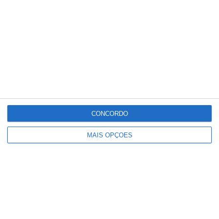
com derrota na Covilhã
CONCORDO
MAIS OPÇÕES
Homem de 40 anos morre em praia
fluvial de Abrantes