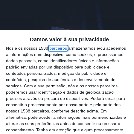
Damos valor à sua privacidade
Nós e os nossos 1538
parceiros
armazenamos e/ou acedemos
a informações num dispositivo, como cookies, e processamos
dados pessoais, como identificadores únicos e informações
padrão enviadas por um dispositivo para publicidade e
Foto por: D.R.
conteúdos personalizados, medição de publicidade e
conteúdos, pesquisa de audiências e desenvolvimento de
serviços.
Com a sua permissão, nós e os nossos parceiros
O despiste de uma viatura pesada de
poderemos usar identificação e dados de geolocalização
precisos através da procura de dispositivos. Poderá clicar para
mercadorias, ocorrido cerca das 23 horas
consentir o processamento por nossa parte e pela parte dos
desta segunda-feira, 26 de janeiro, na
nossos 1538 parceiros, conforme descrito acima. Em
alternativa, pode aceder a informações mais pormenorizadas e
Estrada Nacional 10, entre a rotunda do
alterar as suas preferências antes de consentir ou recusar o
Infantado e Pegões está a cortar a via.
consentimento.
Tenha em atenção que algum processamento