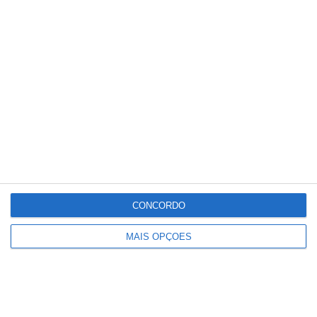
União de Santarém entra na Liga 3
com derrota na Covilhã
CONCORDO
MAIS OPÇÕES