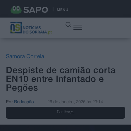
MENU
Samora Correia
Despiste de camião corta
EN10 entre Infantado e
Pegões
Por
Redacção
26 de Janeiro, 2026
às
23:14
Partilhar