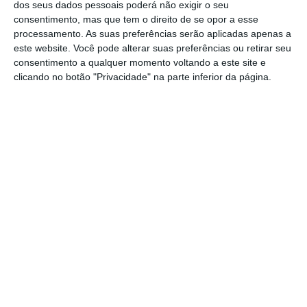
dos seus dados pessoais poderá não exigir o seu
O camião entrou em despiste, ficando com a
consentimento, mas que tem o direito de se opor a esse
processamento. As suas preferências serão aplicadas apenas a
carga a ocupar praticamente as duas vias, o
este website. Você pode alterar suas preferências ou retirar seu
que obrigou a GNR a cortar o trânsito,
consentimento a qualquer momento voltando a este site e
clicando no botão "Privacidade" na parte inferior da página.
sobretudo a veículos pesados.
O motorista, que foi assistido pelos
bombeiros, foi considerado uma vítima leve.
A GNR irá sinalizar o local, até à retirada do
camião, sendo que de momento as
autoridades não conseguem garantir a que
horas o trânsito será normalizado.
Partilhar