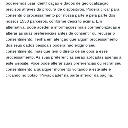
poderemos usar identificação e dados de geolocalização
levou à detenção de 13 pessoas.
precisos através da procura de dispositivos. Poderá clicar para
consentir o processamento por nossa parte e pela parte dos
Fonte da PJ disse à Lusa que o apartamento
nossos 1538 parceiros, conforme descrito acima. Em
alternativa, pode aceder a informações mais pormenorizadas e
funcionava exclusivamente como laboratório.
alterar as suas preferências antes de consentir ou recusar o
consentimento.
Tenha em atenção que algum processamento
Treze pessoas, duas das quais guardas
dos seus dados pessoais poderá não exigir o seu
prisionais, foram detidas hoje no âmbito da
consentimento, mas que tem o direito de se opor a esse
processamento. As suas preferências serão aplicadas apenas a
operação Mercado Negro – que ainda
este website. Você pode alterar suas preferências ou retirar seu
decorre e que visou estabelecimentos
consentimento a qualquer momento voltando a este site e
clicando no botão "Privacidade" na parte inferior da página.
prisionais de Lisboa, Alcoentre, Carregueira,
Sintra e Funchal (Madeira) – por suspeitas de
introduzirem droga nas prisões, segundo a
PJ.
Em causa estão suspeitas da prática dos
crimes de corrupção ativa e passiva, tráfico