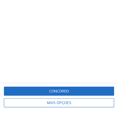
da PJ.
Partilhar
Conteúdo
relacionado
CONCORDO
MAIS OPÇÕES