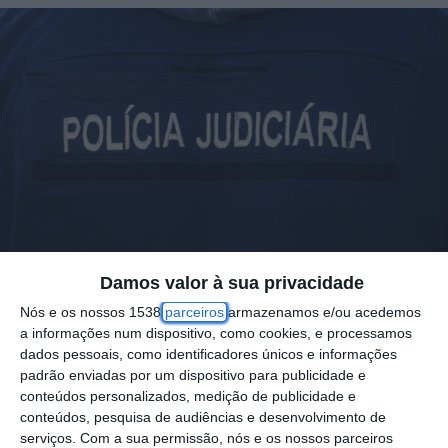
Damos valor à sua privacidade
Nós e os nossos 1538
parceiros
armazenamos e/ou acedemos
A Polícia Judiciária (PJ) desmantelou hoje um
a informações num dispositivo, como cookies, e processamos
laboratório clandestino de produção de
dados pessoais, como identificadores únicos e informações
drogas que funcionava num apartamento em
padrão enviadas por um dispositivo para publicidade e
conteúdos personalizados, medição de publicidade e
Lisboa, no decurso de uma operação que
conteúdos, pesquisa de audiências e desenvolvimento de
visou estabelecimentos prisionais e que
serviços.
Com a sua permissão, nós e os nossos parceiros