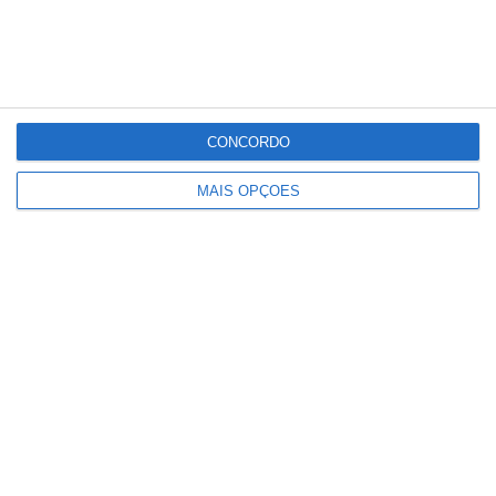
CONCORDO
MAIS OPÇÕES
Ministério garante publicação das
notas na sexta-feira