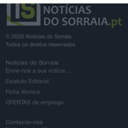
© 2026 Notícias do Sorraia.
Todos os direitos reservados
Notícias do Sorraia
Envie-nos a sua notícia…
Estatuto Editorial
Ficha técnica
OFERTAS de emprego
Contacte-nos