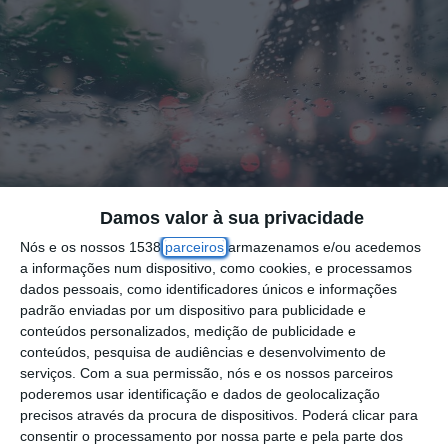
Damos valor à sua privacidade
Nós e os nossos 1538
parceiros
armazenamos e/ou acedemos
Foto por: rain drops on car glass -vintage effect filter
a informações num dispositivo, como cookies, e processamos
dados pessoais, como identificadores únicos e informações
padrão enviadas por um dispositivo para publicidade e
O Instituto Português do Mar e da Atmosfera
conteúdos personalizados, medição de publicidade e
(IPMA) anunciou hoje que a depressão
conteúdos, pesquisa de audiências e desenvolvimento de
serviços.
Com a sua permissão, nós e os nossos parceiros
“GAROE”, que vai atingir os Açores e a
poderemos usar identificação e dados de geolocalização
Madeira atinja também o continente a partir
precisos através da procura de dispositivos. Poderá clicar para
consentir o processamento por nossa parte e pela parte dos
de segunda-feira, com chuvas fortes