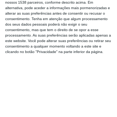
nossos 1538 parceiros, conforme descrito acima. Em
acompanhadas de trovoada e granizo.
alternativa, pode aceder a informações mais pormenorizadas e
alterar as suas preferências antes de consentir ou recusar o
Segundo o IPMA, a depressão tem um
consentimento.
Tenha em atenção que algum processamento
dos seus dados pessoais poderá não exigir o seu
sistema frontal associado, que deverá
consentimento, mas que tem o direito de se opor a esse
começar a afetar o estado do tempo em
processamento. As suas preferências serão aplicadas apenas a
este website. Você pode alterar suas preferências ou retirar seu
Portugal continental a partir da manhã de
consentimento a qualquer momento voltando a este site e
segunda-feira, com previsão de
clicando no botão "Privacidade" na parte inferior da página.
precipitação, por vezes forte, acompanhada
de trovoada, e ocasionalmente de granizo,
situação que deverá manter-se até quarta-
feira.
O IPMA prevê ainda para o continente vento
do quadrante sul que irá aumentar
gradualmente, em especial no litoral e terras