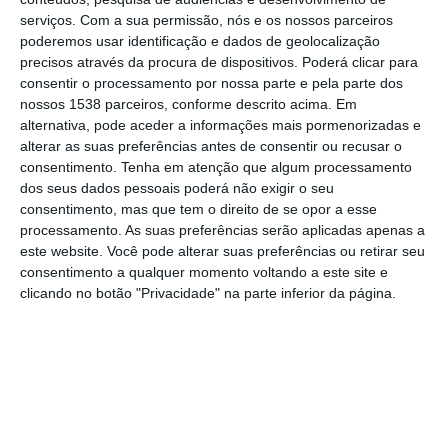
serviços.
Com a sua permissão, nós e os nossos parceiros
do Mar e da Atmosfera (IPMA), estima-se
poderemos usar identificação e dados de geolocalização
que o sistema se encontre às sete horas de
precisos através da procura de dispositivos. Poderá clicar para
consentir o processamento por nossa parte e pela parte dos
9 de dezembro a oeste e sudoeste da
nossos 1538 parceiros, conforme descrito acima. Em
Irlanda, na proximidade de cinquenta e um
alternativa, pode aceder a informações mais pormenorizadas e
alterar as suas preferências antes de consentir ou recusar o
graus de latitude norte e catorze graus de
consentimento.
Tenha em atenção que algum processamento
longitude oeste. A pressão no centro deverá
dos seus dados pessoais poderá não exigir o seu
situar-se nos novecentos e setenta e um
consentimento, mas que tem o direito de se opor a esse
processamento. As suas preferências serão aplicadas apenas a
hectopascais e o movimento previsto aponta
este website. Você pode alterar suas preferências ou retirar seu
para norte e nordeste.
consentimento a qualquer momento voltando a este site e
clicando no botão "Privacidade" na parte inferior da página.
O IPMA explica que a depressão teve origem
no Atlântico ocidental, abaixo dos quarenta
graus de latitude norte. O trajeto inicial fez-se
para leste em direção ao arquipélago dos
Açores e deverá ocorrer depois uma inflexão