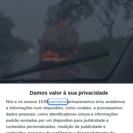
Foto por: Rainy day - behind car window
Damos valor à sua privacidade
Nós e os nossos 1538
parceiros
armazenamos e/ou acedemos
A depressão Bram, designação atribuída
a informações num dispositivo, como cookies, e processamos
dados pessoais, como identificadores únicos e informações
pela autoridade meteorológica irlandesa,
padrão enviadas por um dispositivo para publicidade e
deverá marcar o estado do tempo nos
conteúdos personalizados, medição de publicidade e
próximos dias. Segundo o Instituto Português
conteúdos, pesquisa de audiências e desenvolvimento de