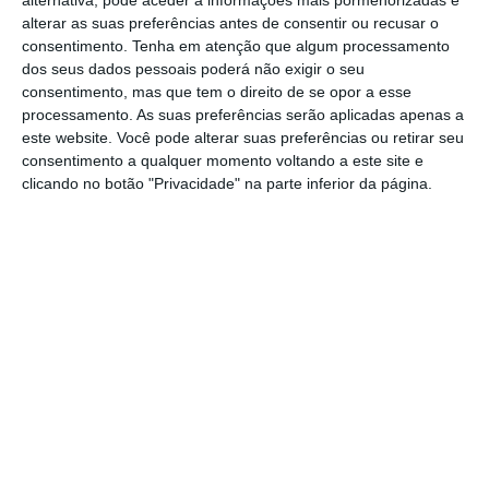
alternativa, pode aceder a informações mais pormenorizadas e
Talha, com um vasto programa, que inclui
alterar as suas preferências antes de consentir ou recusar o
provas de vinho, visitas a adegas e
consentimento.
Tenha em atenção que algum processamento
dos seus dados pessoais poderá não exigir o seu
momentos culturais.
consentimento, mas que tem o direito de se opor a esse
processamento. As suas preferências serão aplicadas apenas a
Pelas 16 horas de dia 26 de janeiro, sexta-
este website. Você pode alterar suas preferências ou retirar seu
consentimento a qualquer momento voltando a este site e
feira, tem lugar o segundo Concurso de
clicando no botão "Privacidade" na parte inferior da página.
Vinhos de Cabeção. Pelas 21.30 horas
decorrerá a abertura do certame, seguido da
entrega de prémios aos melhores vinhos do
ano e um espetáculo de fado. Todas as
iniciativas decorrem na Casa do Povo.
No sábado, 27 de janeiro, inicia-se a Rota
das Adegas, pela manhã.
A tarde inicia-se com uma arruda do grupo
de bombos “Toca a Bombar” de Pavia e o