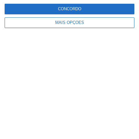
CONCORDO
MAIS OPÇÕES
União de Santarém entra na Liga 3
com derrota na Covilhã