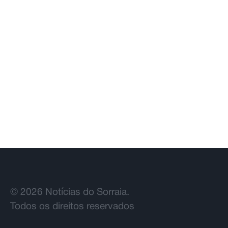
Deixou o almoço de aniversário para
combater incêndio e foi surpreendida
pelos colegas e família
© 2026 Notícias do Sorraia.
Todos os direitos reservados