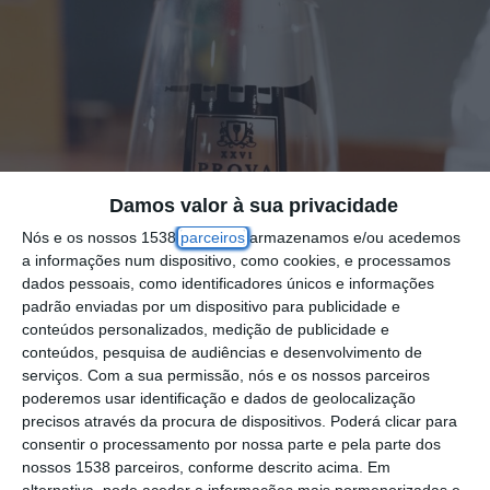
Damos valor à sua privacidade
Nós e os nossos 1538
parceiros
armazenamos e/ou acedemos
a informações num dispositivo, como cookies, e processamos
dados pessoais, como identificadores únicos e informações
padrão enviadas por um dispositivo para publicidade e
conteúdos personalizados, medição de publicidade e
conteúdos, pesquisa de audiências e desenvolvimento de
serviços.
Com a sua permissão, nós e os nossos parceiros
poderemos usar identificação e dados de geolocalização
A vila de Cabeção, no concelho de Mora,
precisos através da procura de dispositivos. Poderá clicar para
recebe de 26 a 28 de janeiro a vigésima
consentir o processamento por nossa parte e pela parte dos
nossos 1538 parceiros, conforme descrito acima. Em
sétima edição da Prova do Vinho Novo de