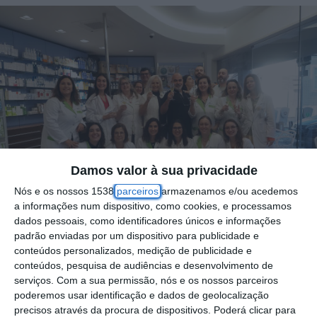
Damos valor à sua privacidade
Nós e os nossos 1538
parceiros
armazenamos e/ou acedemos
a informações num dispositivo, como cookies, e processamos
dados pessoais, como identificadores únicos e informações
padrão enviadas por um dispositivo para publicidade e
conteúdos personalizados, medição de publicidade e
conteúdos, pesquisa de audiências e desenvolvimento de
serviços.
Com a sua permissão, nós e os nossos parceiros
O Grupo Farmajaneiro abriu esta quinta-feira,
poderemos usar identificação e dados de geolocalização
24 de outubro o seu sexto espaço
precisos através da procura de dispositivos. Poderá clicar para