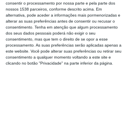
farmacêutico, que aumenta para três as
consentir o processamento por nossa parte e pela parte dos
nossos 1538 parceiros, conforme descrito acima. Em
farmácias na vila de Coruche.
alternativa, pode aceder a informações mais pormenorizadas e
alterar as suas preferências antes de consentir ou recusar o
Pelas 9 horas da manhã a Farmácia “Nova”
consentimento.
Tenha em atenção que algum processamento
dos seus dados pessoais poderá não exigir o seu
abriu portas na Rua dos Bombeiros
consentimento, mas que tem o direito de se opor a esse
Municipais, na zona história de Coruche,
processamento. As suas preferências serão aplicadas apenas a
este website. Você pode alterar suas preferências ou retirar seu
“com a equipa de sempre” , a que se une a
consentimento a qualquer momento voltando a este site e
simpatia de todos, e que foi desde cedo
clicando no botão "Privacidade" na parte inferior da página.
acarinhada pelos clientes habituais da
Farmácia “Higiene”, também detida pelo
mesmo grupo.
Tendo Direção Técnica de Ana Margarida
Sousa, a nova farmácia de Coruche
funcionará, “para já”, entre as 9 e as 19
horas durante a semana e ao sábado entre