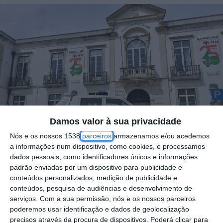
Damos valor à sua privacidade
Nós e os nossos 1538
parceiros
armazenamos e/ou acedemos
a informações num dispositivo, como cookies, e processamos
dados pessoais, como identificadores únicos e informações
padrão enviadas por um dispositivo para publicidade e
conteúdos personalizados, medição de publicidade e
conteúdos, pesquisa de audiências e desenvolvimento de
A Câmara Municipal de Coruche, em
serviços.
Com a sua permissão, nós e os nossos parceiros
poderemos usar identificação e dados de geolocalização
articulação com o Serviço Municipal de
precisos através da procura de dispositivos. Poderá clicar para