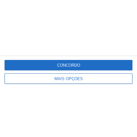
relacionado
CONCORDO
MAIS OPÇÕES
Paulo Dionísio deixa comando dos
Bombeiros de Salvaterra de Magos