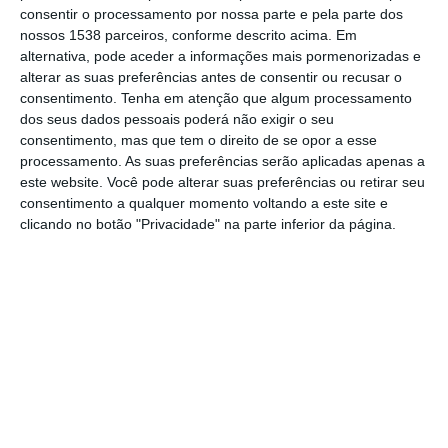
Proteção Civil (SMPC) e o Gabinete Técnico
consentir o processamento por nossa parte e pela parte dos
nossos 1538 parceiros, conforme descrito acima. Em
Florestal (GTF), determinou a interdição de
alternativa, pode aceder a informações mais pormenorizadas e
queimas e queimadas no concelho a partir
alterar as suas preferências antes de consentir ou recusar o
consentimento.
Tenha em atenção que algum processamento
desta quarta-feira, 28 de maio, como medida
dos seus dados pessoais poderá não exigir o seu
preventiva face às condições meteorológicas
consentimento, mas que tem o direito de se opor a esse
adversas previstas pelo Instituto Português
processamento. As suas preferências serão aplicadas apenas a
este website. Você pode alterar suas preferências ou retirar seu
do Mar e da Atmosfera (IPMA).
consentimento a qualquer momento voltando a este site e
clicando no botão "Privacidade" na parte inferior da página.
A decisão foi tomada com o envolvimento
direto do presidente da autarquia, Francisco
Oliveira, e visa reforçar a prevenção de
incêndios rurais, num período em que se
prevê o agravamento do risco devido às
altas temperaturas e baixa humidade
relativa.