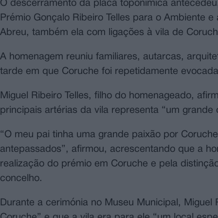
O descerramento da placa toponímica antecedeu,
Prémio Gonçalo Ribeiro Telles para o Ambiente e
Abreu, também ela com ligações à vila de Coruch
A homenagem reuniu familiares, autarcas, arqui
tarde em que Coruche foi repetidamente evocada
Miguel Ribeiro Telles, filho do homenageado, afi
principais artérias da vila representa “um grande 
“O meu pai tinha uma grande paixão por Coruche.
antepassados”, afirmou, acrescentando que a ho
realização do prémio em Coruche e pela distinçã
concelho.
Durante a cerimónia no Museu Municipal, Miguel R
Coruche” e que a vila era para ele “um local espe