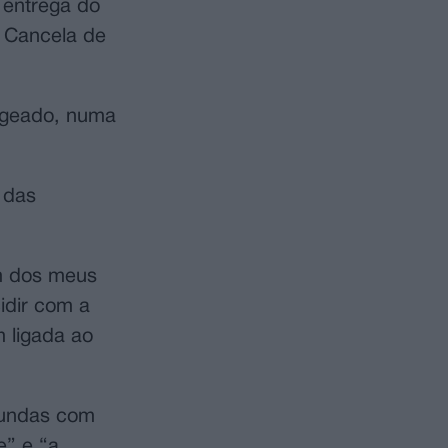
 entrega do
a Cancela de
nageado, numa
 das
em dos meus
idir com a
 ligada ao
ofundas com
e” e “a