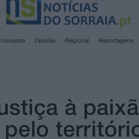
Economia
Opinião
Regional
Reportagens
ustiça à paix
 pelo territóri