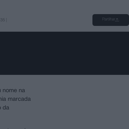
Partilhar
:35
|
eu nome na
ónia marcada
o da