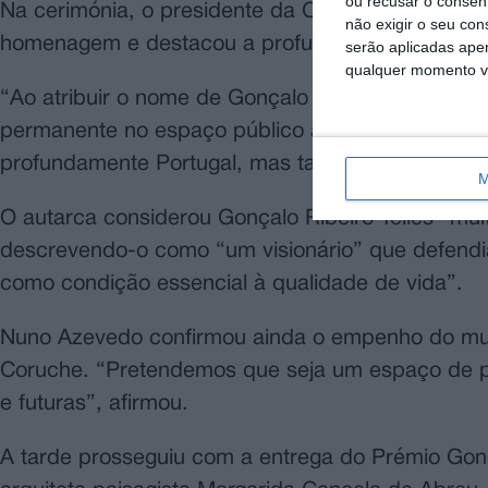
ou recusar o consen
Na cerimónia, o presidente da Câmara Municipal
não exigir o seu co
homenagem e destacou a profunda relação de Gonça
serão aplicadas apen
qualquer momento vol
“Ao atribuir o nome de Gonçalo Ribeiro Telles a u
permanente no espaço público a memória de um
profundamente Portugal, mas também Coruche”, 
M
O autarca considerou Gonçalo Ribeiro Telles “mui
descrevendo-o como “um visionário” que defend
como condição essencial à qualidade de vida”.
Nuno Azevedo confirmou ainda o empenho do muni
Coruche. “Pretendemos que seja um espaço de pr
e futuras”, afirmou.
A tarde prosseguiu com a entrega do Prémio Gonç