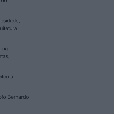
 do
osidade,
uitetura
, na
tas,
itou a
sofo Bernardo