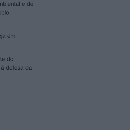
mbiental e de
pelo
eja em
te do
 à defesa da