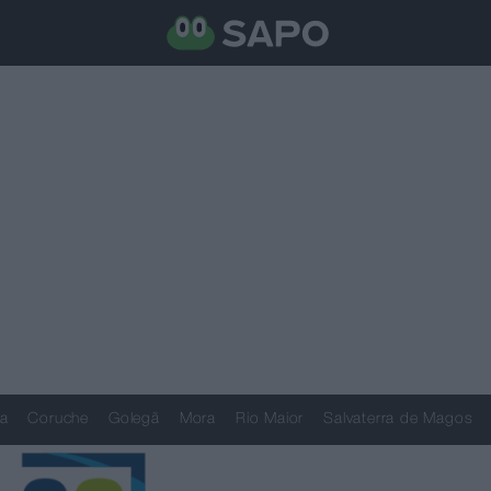
a
Coruche
Golegã
Mora
Rio Maior
Salvaterra de Magos