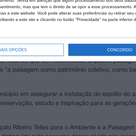
timento.
Tenha em atenção que algum processamento dos seus dados
 de Coruche, Nuno Azevedo, sublinhou o simbolis
nsentimento, mas que tem o direito de se opor a esse processamento. A
lo Ribeiro Telles com o território.
as a este website. Você pode alterar suas preferências ou retirar seu
tando a este site e clicando no botão "Privacidade" na parte inferior 
ma artéria desta vila, o município inscreve de for
 homem cuja vida, pensamento e obra marcaram
afirmou.
AIS OPÇÕES
CONCORDO
to mais do que um reconhecido arquiteto paisagis
ia “a paisagem como património coletivo, como 
cípio em assegurar a instalação do espólio do a
eservação, estudo e inspiração para as geraçõe
alo Ribeiro Telles para o Ambiente e a Paisagem