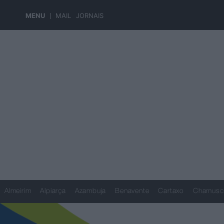
MENU
MAIL
JORNAIS
Almeirim
Alpiarça
Azambuja
Benavente
Cartaxo
Chamusc