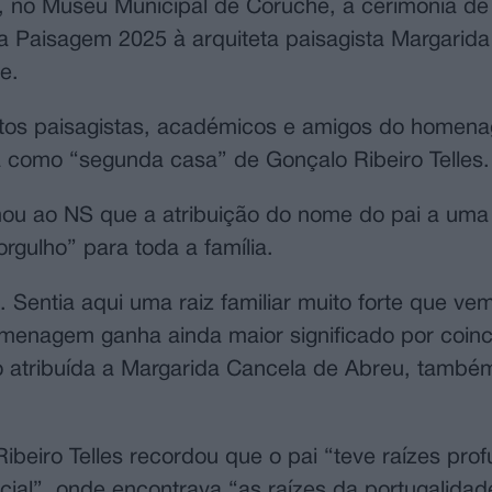
 no Museu Municipal de Coruche, a cerimónia de
 a Paisagem 2025 à arquiteta paisagista Margarid
e.
tetos paisagistas, académicos e amigos do home
 como “segunda casa” de Gonçalo Ribeiro Telles.
rmou ao NS que a atribuição do nome do pai a uma
orgulho” para toda a família.
 Sentia aqui uma raiz familiar muito forte que v
menagem ganha ainda maior significado por coinc
o atribuída a Margarida Cancela de Abreu, também
ibeiro Telles recordou que o pai “teve raízes pr
cial”, onde encontrava “as raízes da portugalidad