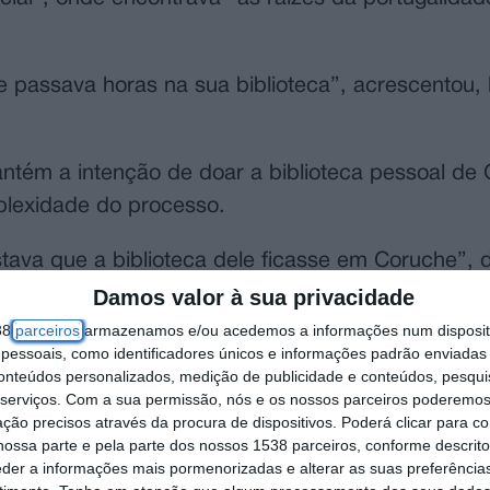
e passava horas na sua biblioteca”, acrescentou,
mantém a intenção de doar a biblioteca pessoal de
plexidade do processo.
ava que a biblioteca dele ficasse em Coruche”, d
guns muito antigos”, que poderiam “enriquecer a v
Damos valor à sua privacidade
”.
38
parceiros
armazenamos e/ou acedemos a informações num dispositi
essoais, como identificadores únicos e informações padrão enviadas 
conteúdos personalizados, medição de publicidade e conteúdos, pesqui
s entre a família, a Câmara Municipal de Coruche
serviços.
Com a sua permissão, nós e os nossos parceiros poderemos 
o que permita acolher o espólio, preferencialmen
ção precisos através da procura de dispositivos. Poderá clicar para co
ossa parte e pela parte dos nossos 1538 parceiros, conforme descrit
eder a informações mais pormenorizadas e alterar as suas preferência