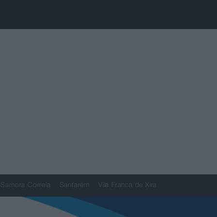
Samora Correia
Santarém
Vila Franca de Xira