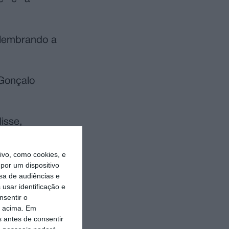
 lembrando a
 Gonçalo
isse,
ila de
vo, como cookies, e
por um dispositivo
sa de audiências e
 e a
usar identificação e
te no centro
nsentir o
o acima. Em
s antes de consentir