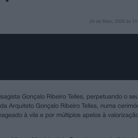
24 de Maio, 2026
às
11
sagista Gonçalo Ribeiro Telles, perpetuando o s
ida Arquiteto Gonçalo Ribeiro Telles, numa cerim
geado à vila e por múltiplos apelos à valorizaçã