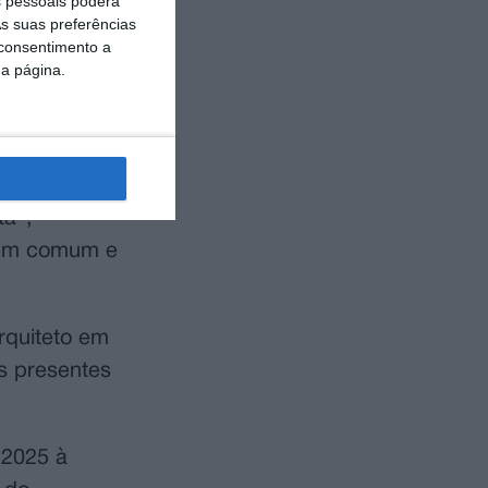
 pessoais poderá
mo da
s suas preferências
 consentimento a
da página.
ma
ta”,
bem comum e
rquiteto em
s presentes
 2025 à