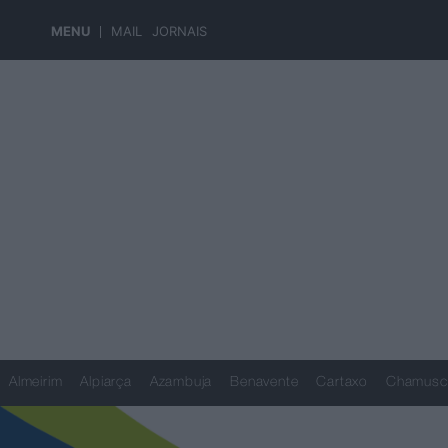
MENU
MAIL
JORNAIS
Almeirim
Alpiarça
Azambuja
Benavente
Cartaxo
Chamusc