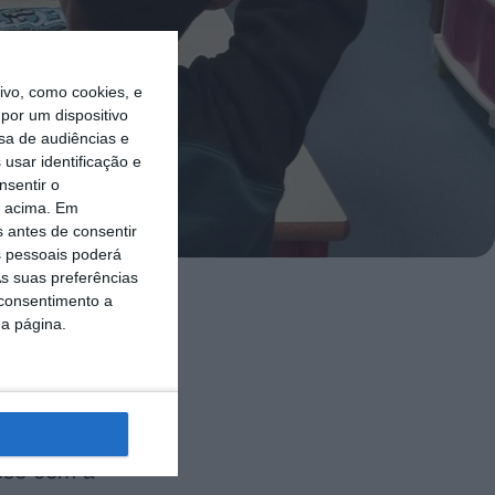
vo, como cookies, e
por um dispositivo
sa de audiências e
usar identificação e
nsentir o
o acima. Em
s antes de consentir
 pessoais poderá
s suas preferências
 consentimento a
r o projeto
da página.
 escolar e a
o 1.º ano do
sso com a