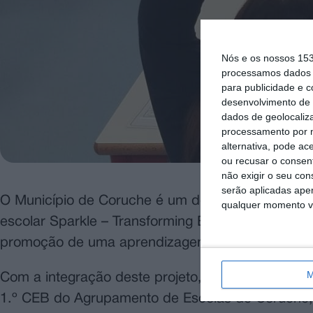
Nós e os nossos 15
processamos dados p
para publicidade e 
desenvolvimento de 
dados de geolocaliza
processamento por n
alternativa, pode ac
ou recusar o consen
não exigir o seu co
serão aplicadas apen
O Município de Coruche é um dos quatro em todo o
qualquer momento vol
escolar Sparkle – Transforming Education, que t
promoção de uma aprendizagem mais eficaz e fel
M
Com a integração deste projeto, nos próximos três
1.º CEB do Agrupamento de Escolas de Coruche, 