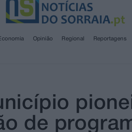
Economia
Opinião
Regional
Reportagens
nicípio pione
ão de progra