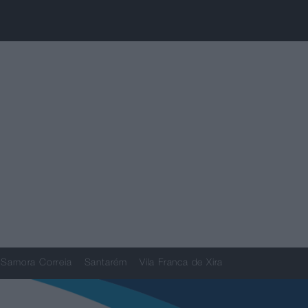
Samora Correia
Santarém
Vila Franca de Xira