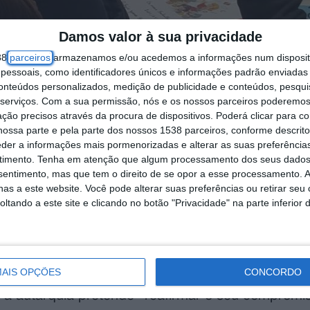
Damos valor à sua privacidade
38
parceiros
armazenamos e/ou acedemos a informações num dispositi
essoais, como identificadores únicos e informações padrão enviadas 
conteúdos personalizados, medição de publicidade e conteúdos, pesqui
serviços.
Com a sua permissão, nós e os nossos parceiros poderemos 
ção precisos através da procura de dispositivos. Poderá clicar para co
ossa parte e pela parte dos nossos 1538 parceiros, conforme descrit
eder a informações mais pormenorizadas e alterar as suas preferência
timento.
Tenha em atenção que algum processamento dos seus dados
nsentimento, mas que tem o direito de se opor a esse processamento. A
as a este website. Você pode alterar suas preferências ou retirar seu
 país, e o único na Lezíria do Tejo, a implementa
tando a este site e clicando no botão "Privacidade" na parte inferior 
em como grande objetivo a prevenção do insucesso
iz.
AIS OPÇÕES
CONCORDO
 anos, nas instituições de ensino pré-escolar e n
a autarquia pretende “reafirmar o seu compromi