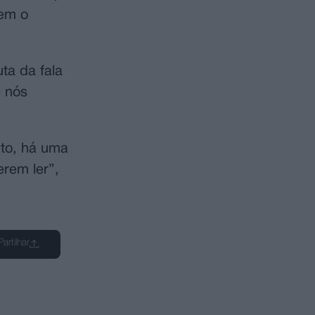
sem o
ta da fala
e nós
nto, há uma
erem ler”,
Partilhar