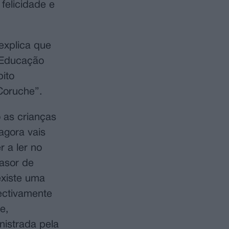
felicidade e
explica que
 Educação
bito
Coruche”.
o as crianças
agora vais
 a ler no
asor de
existe uma
ectivamente
e,
nistrada pela