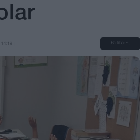
olar
Partilhar
s
14:19
|