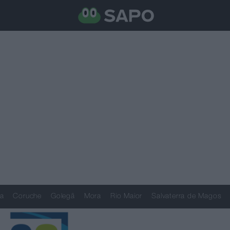
a
Coruche
Golegã
Mora
Rio Maior
Salvaterra de Magos