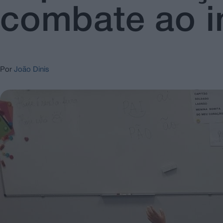
combate ao i
Por
João Dinis