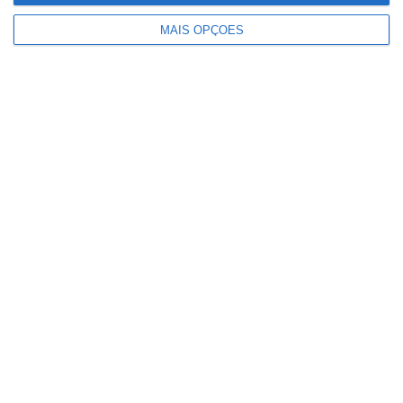
MAIS OPÇÕES
Homem de 40 anos morre em praia
fluvial de Abrantes