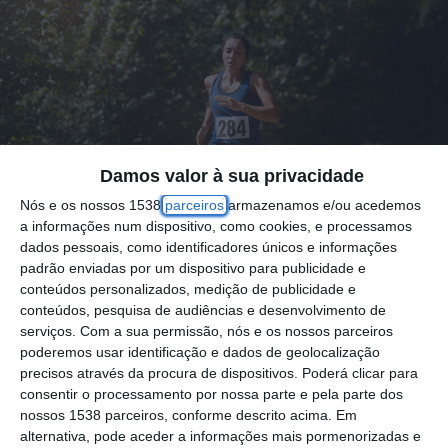
Damos valor à sua privacidade
Nós e os nossos 1538
parceiros
armazenamos e/ou acedemos
a informações num dispositivo, como cookies, e processamos
dados pessoais, como identificadores únicos e informações
padrão enviadas por um dispositivo para publicidade e
conteúdos personalizados, medição de publicidade e
Estão abertas as inscrições pra a vigésima
conteúdos, pesquisa de audiências e desenvolvimento de
nona edição da Corrida das Lezírias, que se
serviços.
Com a sua permissão, nós e os nossos parceiros
poderemos usar identificação e dados de geolocalização
realizará a partir das 10 horas do dia 3 de
precisos através da procura de dispositivos. Poderá clicar para
março.´
consentir o processamento por nossa parte e pela parte dos
nossos 1538 parceiros, conforme descrito acima. Em
alternativa, pode aceder a informações mais pormenorizadas e
A prova principal, com 15,5 quilómetros,