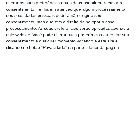
alterar as suas preferências antes de consentir ou recusar o
percorre vários pisos, reunindo atletas
consentimento.
Tenha em atenção que algum processamento
dos seus dados pessoais poderá não exigir o seu
provenientes de diversos pontos do País.
consentimento, mas que tem o direito de se opor a esse
Com início no Parque Urbano de Vila Franca
processamento. As suas preferências serão aplicadas apenas a
de Xira, o percurso segue para a Lezíria
este website. Você pode alterar suas preferências ou retirar seu
consentimento a qualquer momento voltando a este site e
Ribatejana através da Ponte Marechal
clicando no botão "Privacidade" na parte inferior da página.
Carmona, regressando ao Parque Urbano de
Vila Franca de Xira, onde finaliza.
Também podem medir as suas capacidades,
participando na Mini – Corrida (5 km) num
percurso entre Alhandra e Vila Franca de
Xira, através do Passeio Pedonal Ribeirinho.
A Corridinha (de 400 m a 800 m), destinada
aos mais novos, decorrerá dentro do Parque
Urbano de Vila Franca de Xira.