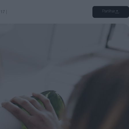
Partilhar
:17
|