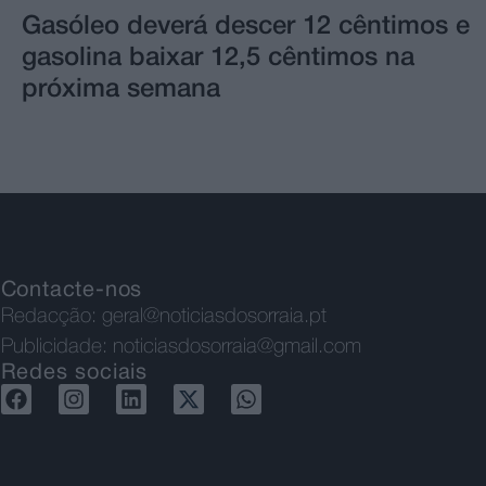
Gasóleo deverá descer 12 cêntimos e
gasolina baixar 12,5 cêntimos na
próxima semana
Contacte-nos
Redacção:
geral@noticiasdosorraia.pt
Publicidade:
noticiasdosorraia@gmail.com
Redes sociais