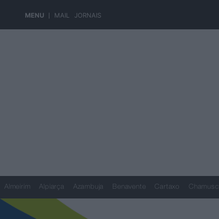
MENU
MAIL
JORNAIS
Almeirim
Alpiarça
Azambuja
Benavente
Cartaxo
Chamusc