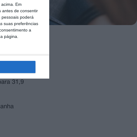
o acima. Em
s antes de consentir
 pessoais poderá
s suas preferências
 consentimento a
da página.
ínimos de
ha e do Vinho
ara 31,9
panha