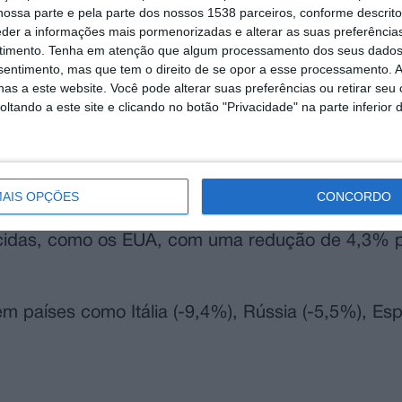
ossa parte e pela parte dos nossos 1538 parceiros, conforme descrit
eder a informações mais pormenorizadas e alterar as suas preferência
timento.
Tenha em atenção que algum processamento dos seus dados
nsentimento, mas que tem o direito de se opor a esse processamento. A
as a este website. Você pode alterar suas preferências ou retirar seu
tando a este site e clicando no botão "Privacidade" na parte inferior 
ado para 208 milhões de hectolitros, atingindo m
um relatório da Organização Internacional da Vin
AIS OPÇÕES
CONCORDO
scidas, como os EUA, com uma redução de 4,3% p
 países como Itália (-9,4%), Rússia (-5,5%), Es