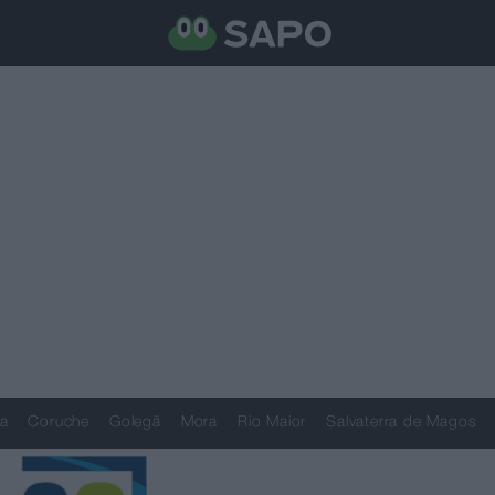
a
Coruche
Golegã
Mora
Rio Maior
Salvaterra de Magos