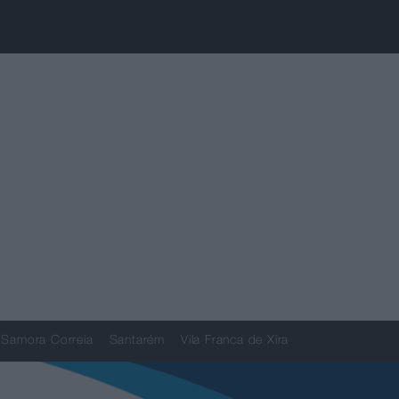
Samora Correia
Santarém
Vila Franca de Xira