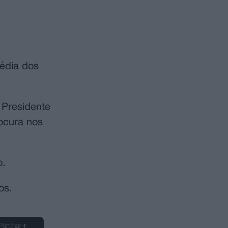
édia dos
 Presidente
ocura nos
o.
os.
Partilhar