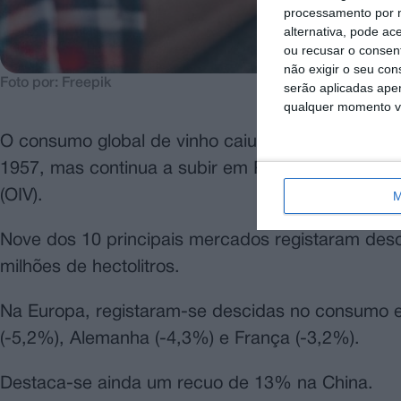
processamento por n
alternativa, pode ac
ou recusar o consen
não exigir o seu co
Foto por: Freepik
serão aplicadas apen
qualquer momento vol
O consumo global de vinho caiu 2,7% no ano pass
1957, mas continua a subir em Portugal, segundo 
(OIV).
M
Nove dos 10 principais mercados registaram de
milhões de hectolitros.
Na Europa, registaram-se descidas no consumo em
(-5,2%), Alemanha (-4,3%) e França (-3,2%).
Destaca-se ainda um recuo de 13% na China.