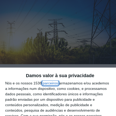
Damos valor à sua privacidade
O consumo diário de energia elétrica em
Nós e os nossos 1538
parceiros
armazenamos e/ou acedemos
Portugal voltou a bater recordes esta
a informações num dispositivo, como cookies, e processamos
semana, atingindo na quinta-feira um novo
dados pessoais, como identificadores únicos e informações
padrão enviadas por um dispositivo para publicidade e
máximo histórico de 192,3 Gigawatt-hora
conteúdos personalizados, medição de publicidade e
(GWh), segundo dados da REN divulgados
conteúdos, pesquisa de audiências e desenvolvimento de
serviços.
Com a sua permissão, nós e os nossos parceiros