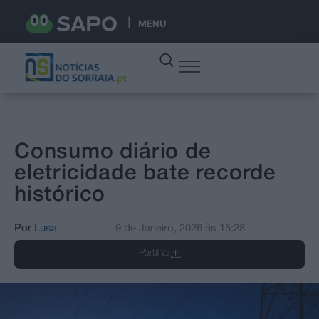
MENU
Consumo diário de
eletricidade bate recorde
histórico
Por
Lusa
9 de Janeiro, 2026
às
15:28
Partilhar