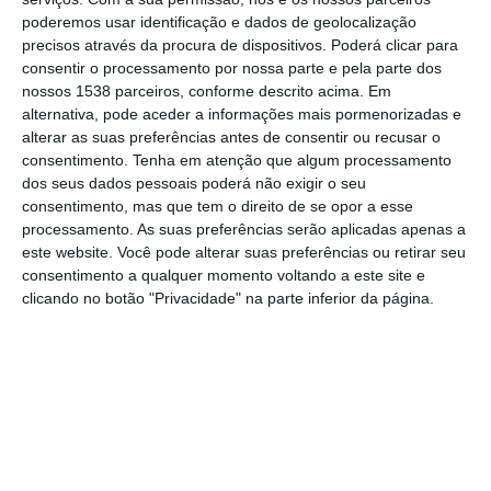
hoje.
poderemos usar identificação e dados de geolocalização
precisos através da procura de dispositivos. Poderá clicar para
Depois de a gestora das redes nacionais ter
consentir o processamento por nossa parte e pela parte dos
nossos 1538 parceiros, conforme descrito acima. Em
anunciado que na terça-feira, 06 de janeiro,
alternativa, pode aceder a informações mais pormenorizadas e
foi registado um recorde diário de consumo
alterar as suas preferências antes de consentir ou recusar o
de 186,2 GWh — superando o anterior
consentimento.
Tenha em atenção que algum processamento
dos seus dados pessoais poderá não exigir o seu
máximo de 185,1 GWh, alcançado em 13 de
consentimento, mas que tem o direito de se opor a esse
janeiro de 2021 — a tendência de
processamento. As suas preferências serão aplicadas apenas a
este website. Você pode alterar suas preferências ou retirar seu
crescimento manteve-se nos dias seguintes.
consentimento a qualquer momento voltando a este site e
clicando no botão "Privacidade" na parte inferior da página.
Na quarta-feira, o consumo diário voltou a
estabelecer um novo recorde, ao fixar-se nos
188,1 GWh. Já na quinta-feira, 08 de janeiro,
o Sistema Elétrico Nacional registou um novo
máximo histórico, com o consumo a atingir
os 192,3 GWh.