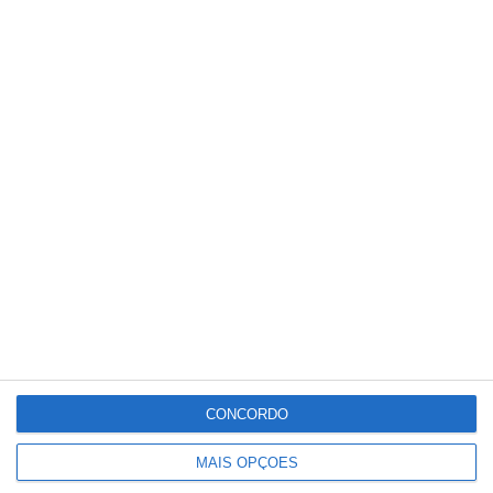
para salvaguarda da segurança de
abastecimento do SEN no período
imediatamente após o apagão de 28 de
abril”, detalhou a REN.
Partilhar
Conteúdo
CONCORDO
relacionado
MAIS OPÇÕES