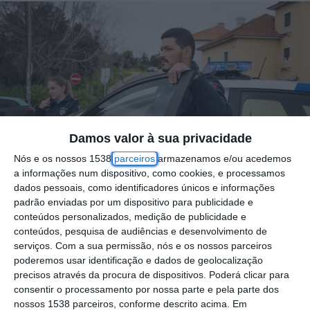
Damos valor à sua privacidade
Nós e os nossos 1538
parceiros
armazenamos e/ou acedemos
a informações num dispositivo, como cookies, e processamos
dados pessoais, como identificadores únicos e informações
padrão enviadas por um dispositivo para publicidade e
conteúdos personalizados, medição de publicidade e
conteúdos, pesquisa de audiências e desenvolvimento de
serviços.
Com a sua permissão, nós e os nossos parceiros
Na hasta pública para a ocupação de
poderemos usar identificação e dados de geolocalização
espaços comerciais nas festas de S. José, a
precisos através da procura de dispositivos. Poderá clicar para
decorrer no Salão Nobre dos Paços do
consentir o processamento por nossa parte e pela parte dos
nossos 1538 parceiros, conforme descrito acima. Em
Concelho, em Santarém, os ânimos