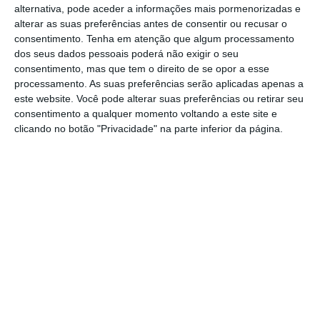
alternativa, pode aceder a informações mais pormenorizadas e
aqueceram entre alguns dos participantes,
alterar as suas preferências antes de consentir ou recusar o
consentimento.
Tenha em atenção que algum processamento
acabando mesmo em agressões que
dos seus dados pessoais poderá não exigir o seu
resultaram num ferido ligeiro, assistido no
consentimento, mas que tem o direito de se opor a esse
processamento. As suas preferências serão aplicadas apenas a
local, segundo confirmou ao NS fonte da
este website. Você pode alterar suas preferências ou retirar seu
Polícia de Segurança Pública de Santarém,
consentimento a qualquer momento voltando a este site e
que já tinha disponibilizado agentes de
clicando no botão "Privacidade" na parte inferior da página.
prevenção, já que “é uma situação
recorrente”, afirmou a mesma fonte.
A confusão espoletou durante a abertura de
propostas para a instalação das pistas de
carrinhos de choque, quando os cerca de 30
participantes começaram a acusar-se
mutuamente. Os ânimos acenderam-se
ainda mais entre dois dos participantes que