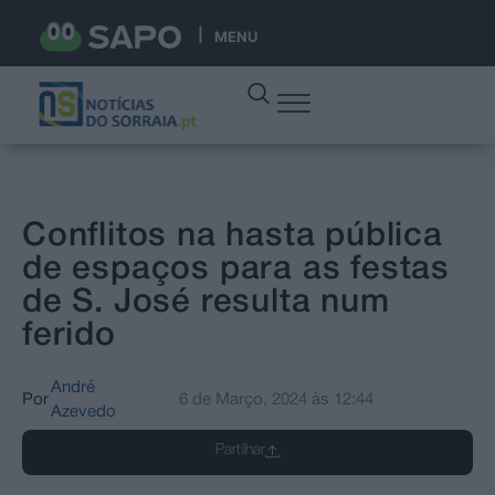
MENU
Conflitos na hasta pública
de espaços para as festas
de S. José resulta num
ferido
André
Por
6 de Março, 2024
às
12:44
Azevedo
Partilhar