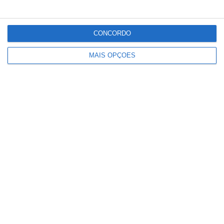
CONCORDO
Deixou o almoço de aniversário para
MAIS OPÇÕES
combater incêndio e foi surpreendida
pelos colegas e família