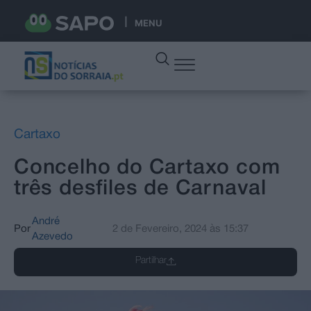
MENU
Cartaxo
Concelho do Cartaxo com
três desfiles de Carnaval
André
Por
2 de Fevereiro, 2024
às
15:37
Azevedo
Partilhar