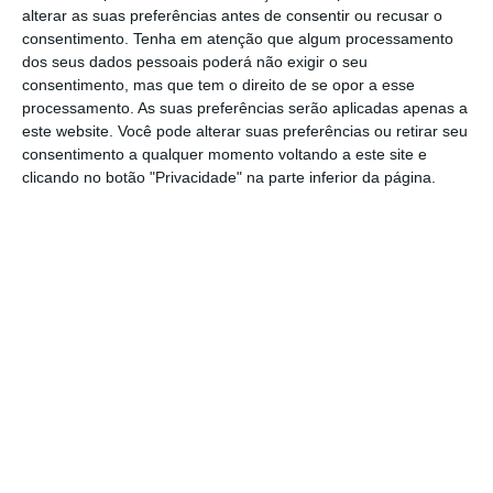
alterar as suas preferências antes de consentir ou recusar o
Na sede do concelho o desfile junta a
consentimento.
Tenha em atenção que algum processamento
comunidade escolar e as Instituições de
dos seus dados pessoais poderá não exigir o seu
consentimento, mas que tem o direito de se opor a esse
Instituições Particulares de Solidariedade
processamento. As suas preferências serão aplicadas apenas a
Social e arranca às 10h00 na Avenida João
este website. Você pode alterar suas preferências ou retirar seu
consentimento a qualquer momento voltando a este site e
de Deus, em frente à antiga escola do
clicando no botão "Privacidade" na parte inferior da página.
centro. O corso segue para o Largo do
Valverde, Rua Júlio Montez, Rua Batalhoz e
culmina na Praça 15 de Dezembro.
Na freguesia de Pontével o desfile,
organizado pelo agrupamento de escolas D.
Sancho I e arranca às 10h00 na Avenida 9
de Abril, seguindo para o Largo Mariano de
Carvalho e termina no Coreto.