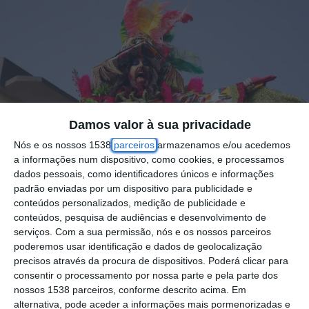
Damos valor à sua privacidade
Nós e os nossos 1538
parceiros
armazenamos e/ou acedemos
a informações num dispositivo, como cookies, e processamos
dados pessoais, como identificadores únicos e informações
padrão enviadas por um dispositivo para publicidade e
conteúdos personalizados, medição de publicidade e
conteúdos, pesquisa de audiências e desenvolvimento de
serviços.
Com a sua permissão, nós e os nossos parceiros
poderemos usar identificação e dados de geolocalização
O Cartaxo vai ter três desfiles de Carnaval a
precisos através da procura de dispositivos. Poderá clicar para
animar as ruas do concelho na manhã de 9
consentir o processamento por nossa parte e pela parte dos
nossos 1538 parceiros, conforme descrito acima. Em
de Fevereiro, sexta-feira.
alternativa, pode aceder a informações mais pormenorizadas e