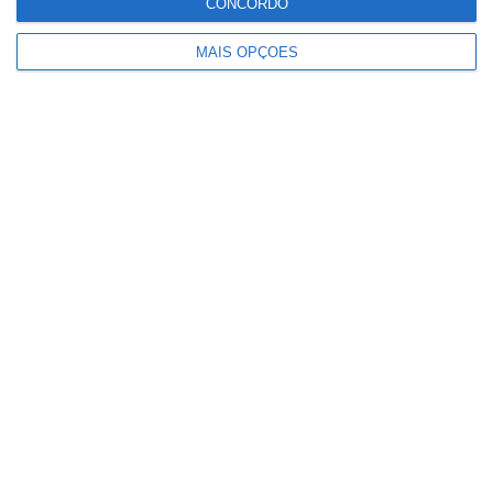
CONCORDO
MAIS OPÇÕES
Gasóleo deverá descer 12 cêntimos e
gasolina baixar 12,5 cêntimos na
próxima semana