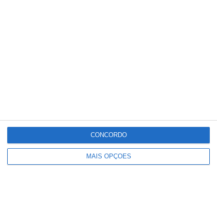
Deixou o almoço de aniversário para
combater incêndio e foi surpreendida
pelos colegas e família
CONCORDO
MAIS OPÇÕES