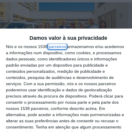
Damos valor à sua privacidade
Nós e os nossos 1538
parceiros
armazenamos e/ou acedemos
a informações num dispositivo, como cookies, e processamos
dados pessoais, como identificadores únicos e informações
padrão enviadas por um dispositivo para publicidade e
conteúdos personalizados, medição de publicidade e
conteúdos, pesquisa de audiências e desenvolvimento de
serviços.
Com a sua permissão, nós e os nossos parceiros
A Unidade Local de Saúde do Estuário do
poderemos usar identificação e dados de geolocalização
Tejo realizou esta sexta-feira a entrega de
precisos através da procura de dispositivos. Poderá clicar para
consentir o processamento por nossa parte e pela parte dos
duas viaturas elétricas, que ficarão agora
nossos 1538 parceiros, conforme descrito acima. Em
afetas aos Centros de Saúde de Benavente
alternativa, pode aceder a informações mais pormenorizadas e
alterar as suas preferências antes de consentir ou recusar o
e Samora Correia, sendo alocadas aos
consentimento.
Tenha em atenção que algum processamento
serviços de apoio domiciliário na área