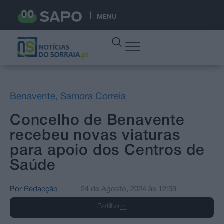
MENU
Benavente
,
Samora Correia
Concelho de Benavente
recebeu novas viaturas
para apoio dos Centros de
Saúde
Por
Redacção
24 de Agosto, 2024
às
12:59
Partilhar