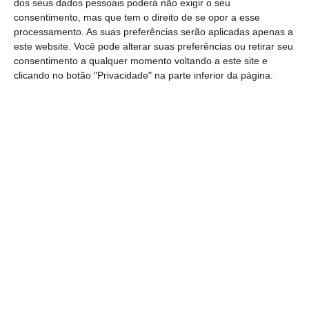
dos seus dados pessoais poderá não exigir o seu
médica e de enfermagem, o que
consentimento, mas que tem o direito de se opor a esse
processamento. As suas preferências serão aplicadas apenas a
representará melhores condições de
este website. Você pode alterar suas preferências ou retirar seu
mobilidade e uma mais valia para a
consentimento a qualquer momento voltando a este site e
clicando no botão "Privacidade" na parte inferior da página.
prestação deste serviço junto dos utentes.
As novas viaturas surgem no âmbito do
processo de transferência de competências
da área da saúde para as Câmaras
Municipais, sendo condição de aceitação do
auto de transferência a substituição das
viaturas existentes.
Partilhar