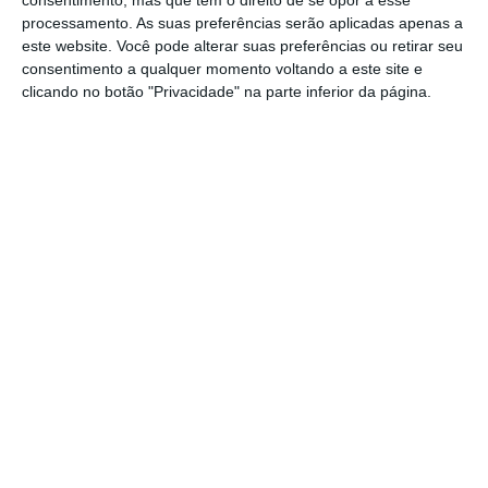
“O contexto aqui é, sobretudo, agravado
processamento. As suas preferências serão aplicadas apenas a
este website. Você pode alterar suas preferências ou retirar seu
pelo aeroporto Humberto Delgado. É público
consentimento a qualquer momento voltando a este site e
e notório o nível de congestionamento
clicando no botão "Privacidade" na parte inferior da página.
aeroportuário” em Lisboa, afirmou,
defendendo que esta situação tem “um
enorme impacto na previsibilidade das
operações”.
Segundo o responsável, esse contexto
aumenta “significativamente” a possibilidade
de ocorrência de situações que, “em
abstrato, ou potencialmente”, podem ser
qualificadas como contraordenações, ainda
que não conduzam necessariamente a
condenações das companhias aéreas.