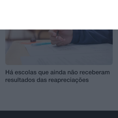
Há escolas que ainda não receberam
resultados das reapreciações