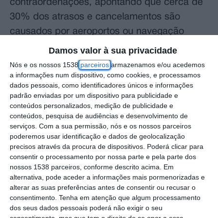
contraordenações, apontando que cerca de
30% dos atrasos e cancelamentos são
causados por aeroportos ou navegação
aérea.
Damos valor à sua privacidade
Nós e os nossos 1538
parceiros
armazenamos e/ou acedemos
A posição foi transmitida pelo diretor-
a informações num dispositivo, como cookies, e processamos
executivo da Associação Representativa das
dados pessoais, como identificadores únicos e informações
padrão enviadas por um dispositivo para publicidade e
Companhias Aéreas em Portugal (RENA),
conteúdos personalizados, medição de publicidade e
António Moura Portugal, numa audiência
conteúdos, pesquisa de audiências e desenvolvimento de
serviços.
Com a sua permissão, nós e os nossos parceiros
requerida pela própria associação na
poderemos usar identificação e dados de geolocalização
Comissão de Infraestruturas, Mobilidade e
precisos através da procura de dispositivos. Poderá clicar para
consentir o processamento por nossa parte e pela parte dos
Habitação, no âmbito da apreciação da
nossos 1538 parceiros, conforme descrito acima. Em
proposta de lei que autoriza o Governo a
alternativa, pode aceder a informações mais pormenorizadas e
rever o regime das contraordenações
alterar as suas preferências antes de consentir ou recusar o
consentimento.
Tenha em atenção que algum processamento
aeronáuticas civis.
dos seus dados pessoais poderá não exigir o seu
consentimento, mas que tem o direito de se opor a esse