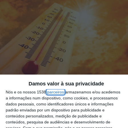
Damos valor à sua privacidade
Nós e os nossos 1538
parceiros
armazenamos e/ou acedemos
a informações num dispositivo, como cookies, e processamos
A estação meteorológica da Fonte Boa, na
dados pessoais, como identificadores únicos e informações
cidade de Santarém, registou no ano
padrão enviadas por um dispositivo para publicidade e
conteúdos personalizados, medição de publicidade e
passado a temperatura mais elevada em
conteúdos, pesquisa de audiências e desenvolvimento de
Portugal Continental, anunciou esta terça-
serviços.
Com a sua permissão, nós e os nossos parceiros