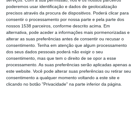
feira a Instituto Português do Mar e da
poderemos usar identificação e dados de geolocalização
precisos através da procura de dispositivos. Poderá clicar para
Atmosfera (IPMA).
consentir o processamento por nossa parte e pela parte dos
nossos 1538 parceiros, conforme descrito acima. Em
De acordo com os dados fornecidos pelo
alternativa, pode aceder a informações mais pormenorizadas e
alterar as suas preferências antes de consentir ou recusar o
IPMA, a temperatura de 46.4 graus foi
consentimento.
Tenha em atenção que algum processamento
registada no dia 7 de agosto, mês que foi
dos seus dados pessoais poderá não exigir o seu
mesmo o “mais quente de sempre”.
consentimento, mas que tem o direito de se opor a esse
processamento. As suas preferências serão aplicadas apenas a
este website. Você pode alterar suas preferências ou retirar seu
A nível nacional, o ano de 2023 foi o 2º mais
consentimento a qualquer momento voltando a este site e
quente (depois de 2022), registando-se o
clicando no botão "Privacidade" na parte inferior da página.
valor médio anual da temperatura média do
ar, 16.59 °C, superior em 1.04 °C ao valor
normal 1981-2010.
O valor médio da temperatura máxima do ar