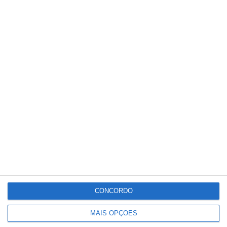
extrema entre os meses de abril e agosto,
abrangendo a região Sul.
Partilhar
Conteúdo
relacionado
CONCORDO
MAIS OPÇÕES