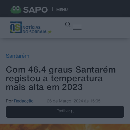
MENU
Santarém
Com 46.4 graus Santarém
registou a temperatura
mais alta em 2023
Por
Redacção
26 de Março, 2024
às
15:05
Partilhar