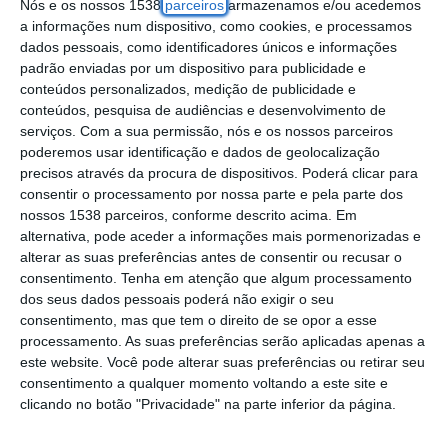
financeiras autorizadas, oferecendo serviços
Nós e os nossos 1538
parceiros
armazenamos e/ou acedemos
a informações num dispositivo, como cookies, e processamos
de intermediação financeira ou propondo
dados pessoais, como identificadores únicos e informações
oportunidades de investimento.
padrão enviadas por um dispositivo para publicidade e
conteúdos personalizados, medição de publicidade e
conteúdos, pesquisa de audiências e desenvolvimento de
“Os contactos fraudulentos reportados são
serviços.
Com a sua permissão, nós e os nossos parceiros
geralmente efetuados através de redes
poderemos usar identificação e dados de geolocalização
precisos através da procura de dispositivos. Poderá clicar para
sociais, de contactos telefónicos, de
consentir o processamento por nossa parte e pela parte dos
mensagens da aplicação ‘WhatsApp’ ou de
nossos 1538 parceiros, conforme descrito acima. Em
‘e-mail’ e são estabelecidos com o pretexto
alternativa, pode aceder a informações mais pormenorizadas e
alterar as suas preferências antes de consentir ou recusar o
de oferecer serviços de intermediação
consentimento.
Tenha em atenção que algum processamento
financeira ou propor oportunidades de
dos seus dados pessoais poderá não exigir o seu
consentimento, mas que tem o direito de se opor a esse
investimento”, lê-se num comunicado
processamento. As suas preferências serão aplicadas apenas a
divulgado no ‘site’ do regulador.
este website. Você pode alterar suas preferências ou retirar seu
consentimento a qualquer momento voltando a este site e
clicando no botão "Privacidade" na parte inferior da página.
A quem receba um contacto deste tipo, a
CMVM adverte que “não deve confiar