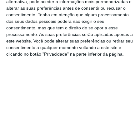
atividade, parabenizando ainda a “dinâmica
alternativa, pode aceder a informações mais pormenorizadas e
alterar as suas preferências antes de consentir ou recusar o
e o crescimento da atividade na Cidade. Os
consentimento.
Tenha em atenção que algum processamento
eventos desportivos, seja em que
dos seus dados pessoais poderá não exigir o seu
consentimento, mas que tem o direito de se opor a esse
modalidade for, promovem um impacto
processamento. As suas preferências serão aplicadas apenas a
positivo na economia local do Concelho. O
este website. Você pode alterar suas preferências ou retirar seu
Ténis, em particular, já nos habitou a grandes
consentimento a qualquer momento voltando a este site e
clicando no botão "Privacidade" na parte inferior da página.
eventos e bem organizados”, reiterou.
De referir que, este investimento na
cobertura dos campos de ténis, iluminação e
melhoramentos do espaço contiguo, assim
como na criação do Campo de Pickleball,
tiveram um custo de cerca de 200 mil euros.
Valor que foi financiado em 50 por cento,
através de candidaturas feitas pelo CTS
junto da Federação Portuguesa de Ténis. Os