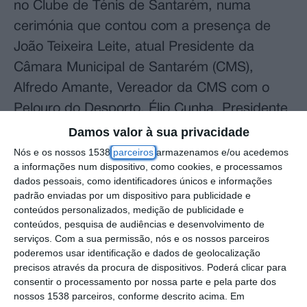
no Clube de Ténis de Santarém, numa
cerimónia que contou com a presença de
João Teixeira Leite, atual Presidente da
Câmara Municipal de Santarém (CMS),
Alfredo Amante, Vereador da CMS com o
Pelouro do Desporto, Élio Cunha, Presidente
do Clube de Ténis de Santarém (CTS), e
Damos valor à sua privacidade
José Calheiros, Presidente da Federação de
Nós e os nossos 1538
parceiros
armazenamos e/ou acedemos
a informações num dispositivo, como cookies, e processamos
Portuguesa de Ténis, entre outras pessoas
dados pessoais, como identificadores únicos e informações
ligadas ao CTS.
padrão enviadas por um dispositivo para publicidade e
conteúdos personalizados, medição de publicidade e
conteúdos, pesquisa de audiências e desenvolvimento de
João Teixeira Leite saudou os presentes e
serviços.
Com a sua permissão, nós e os nossos parceiros
afirmou que o Clube de Ténis de Santarém
poderemos usar identificação e dados de geolocalização
vai continuar a contar com o apoio do
precisos através da procura de dispositivos. Poderá clicar para
consentir o processamento por nossa parte e pela parte dos
Município em prol da melhoria contínua da
nossos 1538 parceiros, conforme descrito acima. Em