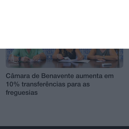
Câmara de Benavente aumenta em
10% transferências para as
freguesias