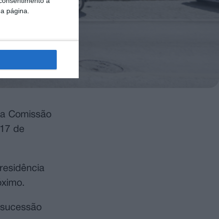
 consentimento a
da página.
 da Comissão
 17 de
residência
óximo.
 sucessão