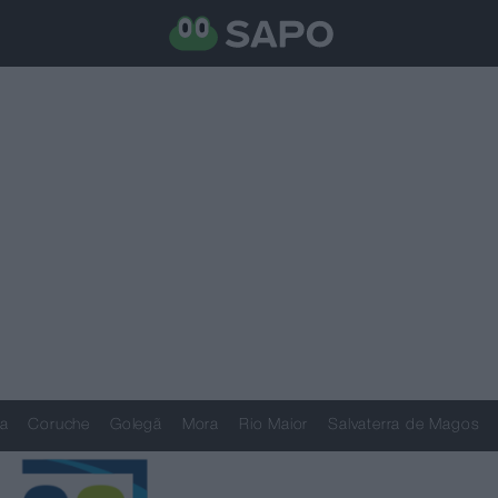
a
Coruche
Golegã
Mora
Rio Maior
Salvaterra de Magos