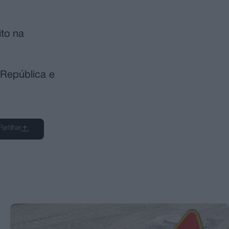
ito na
 República e
Partilhar