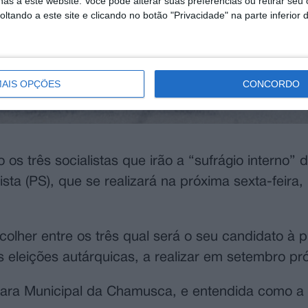
as a este website. Você pode alterar suas preferências ou retirar seu
tando a este site e clicando no botão "Privacidade" na parte inferior 
AIS OPÇÕES
CONCORDO
os três socialistas que irão a “sufrágio interno”
sta (PS), que se realizará na próxima sexta-feira,
olher entre os três qual será o seu candidato à p
eleições autárquicas, a realizar em setembro pr
âmara Municipal da Chamusca, e entendida como a