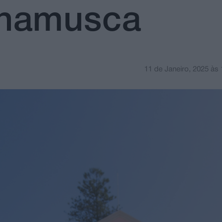
Chamusca
11 de Janeiro, 2025
às