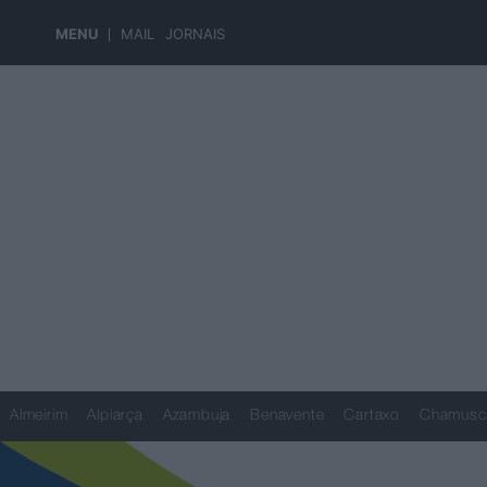
MENU
MAIL
JORNAIS
Almeirim
Alpiarça
Azambuja
Benavente
Cartaxo
Chamusc