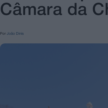
Câmara da 
Por
João Dinis