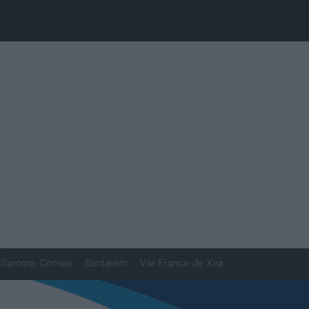
Samora Correia
Santarém
Vila Franca de Xira