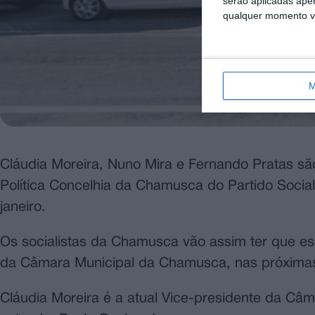
serão aplicadas apen
qualquer momento vol
M
Cláudia Moreira, Nuno Mira e Fernando Pratas são 
Política Concelhia da Chamusca do Partido Sociali
janeiro.
Os socialistas da Chamusca vão assim ter que esc
da Câmara Municipal da Chamusca, nas próximas 
Cláudia Moreira é a atual Vice-presidente da C