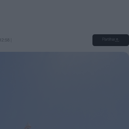
Partilhar
12:58
|