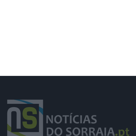
Deixou o almoço de aniversário para
combater incêndio e foi surpreendida
pelos colegas e família