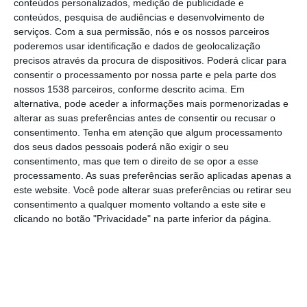
conteúdos personalizados, medição de publicidade e
conteúdos, pesquisa de audiências e desenvolvimento de
“O projeto que partilhamos hoje demonstra o
serviços.
Com a sua permissão, nós e os nossos parceiros
nosso compromisso em contribuir para um
poderemos usar identificação e dados de geolocalização
futuro mais verde e sustentável”, afirmou o
precisos através da procura de dispositivos. Poderá clicar para
consentir o processamento por nossa parte e pela parte dos
presidente executivo Cimpor Portugal e Cabo
nossos 1538 parceiros, conforme descrito acima. Em
Verde, Cevat Mert, numa sessão que contou
alternativa, pode aceder a informações mais pormenorizadas e
alterar as suas preferências antes de consentir ou recusar o
com a presença do ministro da Economia,
consentimento.
Tenha em atenção que algum processamento
Pedro Reis, nas instalações da empresa em
dos seus dados pessoais poderá não exigir o seu
consentimento, mas que tem o direito de se opor a esse
Alhandra.
processamento. As suas preferências serão aplicadas apenas a
este website. Você pode alterar suas preferências ou retirar seu
O administrador operacional (COO), Adrianno
consentimento a qualquer momento voltando a este site e
Arantes, detalhou que está previsto um
clicando no botão "Privacidade" na parte inferior da página.
investimento de 360 milhões até 2026, dos
quais 180 milhões se destinam a projetos a
implementar naquelas instalações.