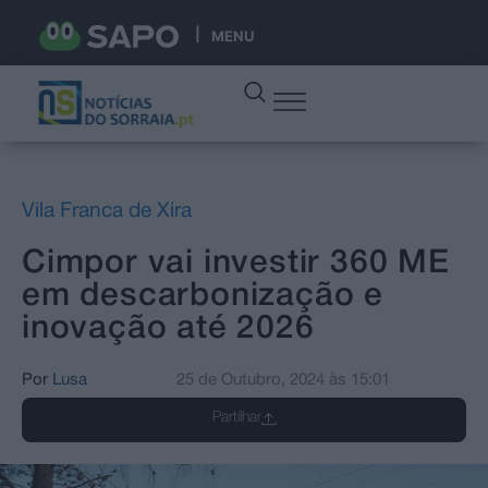
MENU
Vila Franca de Xira
Cimpor vai investir 360 ME
em descarbonização e
inovação até 2026
Por
Lusa
25 de Outubro, 2024
às
15:01
Partilhar