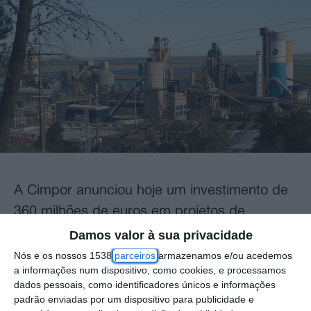
A Cimpor anunciou hoje um investimento de
360 milhões de euros em projetos de
descarbonização e inovação, até 2026, dos
Damos valor à sua privacidade
quais 180 milhões no seu Centro de
Nós e os nossos 1538
parceiros
armazenamos e/ou acedemos
a informações num dispositivo, como cookies, e processamos
Produção de Alhandra, em Vila Franca de
dados pessoais, como identificadores únicos e informações
Xira, distrito de Lisboa.
padrão enviadas por um dispositivo para publicidade e