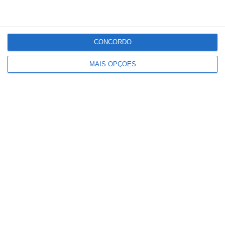
Partilhar
CONCORDO
MAIS OPÇÕES
Conteúdo
relacionado