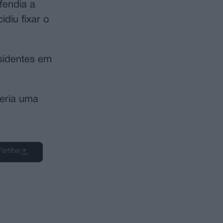
fendia a
diu fixar o
esidentes em
eria uma
Partilhar