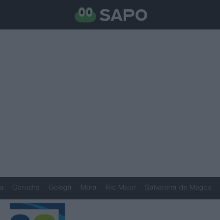
a
Coruche
Golegã
Mora
Rio Maior
Salvaterra de Magos