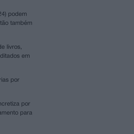
024) podem
estão também
e livros,
 editados em
rias por
cretiza por
lamento para