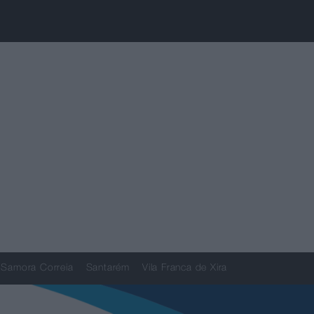
Samora Correia
Santarém
Vila Franca de Xira