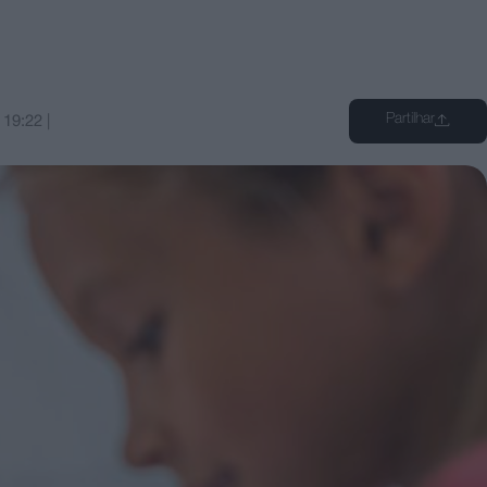
Partilhar
s
19:22
|