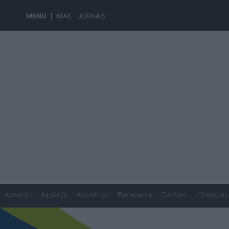
MENU
MAIL
JORNAIS
Almeirim
Alpiarça
Azambuja
Benavente
Cartaxo
Chamusc