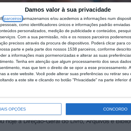
Damos valor à sua privacidade
38
parceiros
armazenamos e/ou acedemos a informações num dispositi
essoais, como identificadores únicos e informações padrão enviadas 
conteúdos personalizados, medição de publicidade e conteúdos, pesqui
serviços.
Com a sua permissão, nós e os nossos parceiros poderemos 
ção precisos através da procura de dispositivos. Poderá clicar para co
ossa parte e pela parte dos nossos 1538 parceiros, conforme descrit
eder a informações mais pormenorizadas e alterar as suas preferência
timento.
Tenha em atenção que algum processamento dos seus dados
nsentimento, mas que tem o direito de se opor a esse processamento. A
as a este website. Você pode alterar suas preferências ou retirar seu
tando a este site e clicando no botão "Privacidade" na parte inferior 
AIS OPÇÕES
CONCORDO
 em 2005 ou 2006, podem aceder a um cheque-livr
ou hoje a Direção-Geral do Livro, Arquivos e Bibli