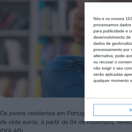
Nós e os nossos 15
processamos dados p
para publicidade e 
desenvolvimento de 
dados de geolocaliza
processamento por n
alternativa, pode ac
ou recusar o consen
não exigir o seu co
serão aplicadas apen
qualquer momento vol
M
Os jovens residentes em Portugal, que nasceram
de vinte euros, a partir de 04 de novembro, revel
(DGLAB).