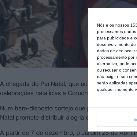
Nós e os nossos 15
processamos dados p
para publicidade e 
desenvolvimento de 
dados de geolocaliza
processamento por n
alternativa, pode ac
ou recusar o consen
não exigir o seu co
serão aplicadas apen
A chegada do Pai Natal, que acontece este sábad
qualquer momento vol
celebrações natalícias a Coruche.
Num bem-disposto cortejo que percorre as ruas 
Natal promete distribuir alegria e encanto, espe
M
A partir de 7 de dezembro, o Jardim 25 de Abril 