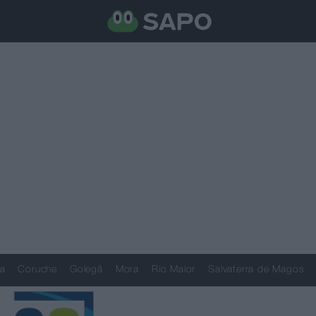
a
Coruche
Golegã
Mora
Rio Maior
Salvaterra de Magos