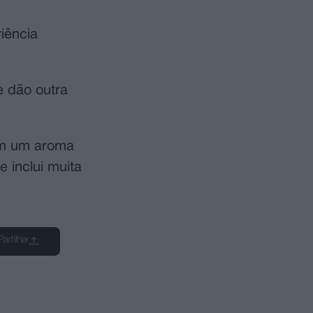
riência
e dão outra
nam um aroma
 inclui muita
Partilhar