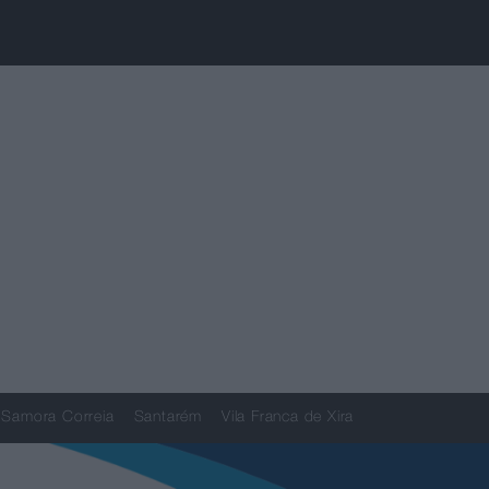
Samora Correia
Santarém
Vila Franca de Xira