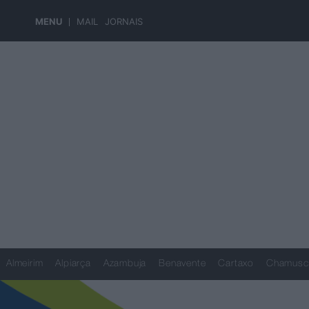
MENU
MAIL
JORNAIS
Almeirim
Alpiarça
Azambuja
Benavente
Cartaxo
Chamusc