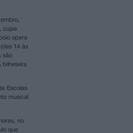
ezembro,
 cujas
mboio opera
 (das 14 às
s são
bilheteira
de Escolas
to musical
horas, no
ulo que