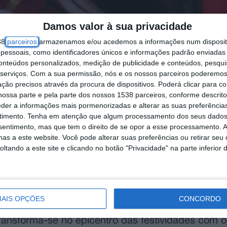
Damos valor à sua privacidade
38
parceiros
armazenamos e/ou acedemos a informações num dispositi
essoais, como identificadores únicos e informações padrão enviadas 
conteúdos personalizados, medição de publicidade e conteúdos, pesqui
serviços.
Com a sua permissão, nós e os nossos parceiros poderemos 
ção precisos através da procura de dispositivos. Poderá clicar para co
ossa parte e pela parte dos nossos 1538 parceiros, conforme descrit
eder a informações mais pormenorizadas e alterar as suas preferência
timento.
Tenha em atenção que algum processamento dos seus dados
nsentimento, mas que tem o direito de se opor a esse processamento. A
as a este website. Você pode alterar suas preferências ou retirar seu
o, a partir das 10 horas da manhã, marca o arra
tando a este site e clicando no botão "Privacidade" na parte inferior 
da Vila, culminando com animação na Rua de San
cialmente para os mais pequenos.
AIS OPÇÕES
CONCORDO
transforma-se no epicentro das festividades com 