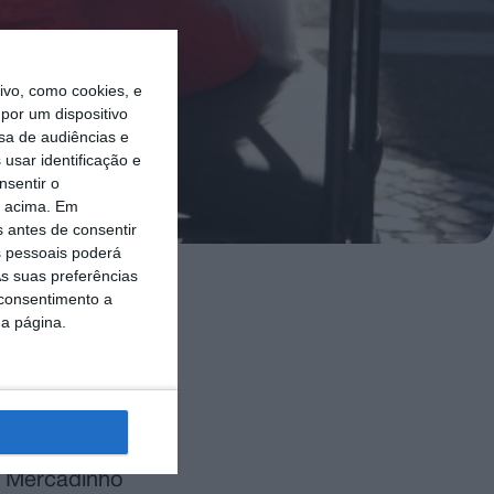
vo, como cookies, e
por um dispositivo
sa de audiências e
usar identificação e
nsentir o
o acima. Em
s antes de consentir
 pessoais poderá
s suas preferências
 consentimento a
nque das
da página.
tarém, o Pai
o Mercadinho