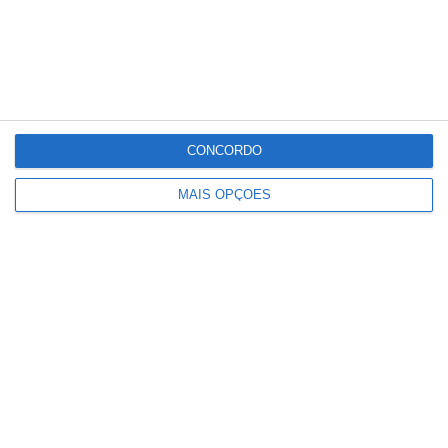
CONCORDO
MAIS OPÇÕES
Homem de 40 anos morre em praia
fluvial de Abrantes