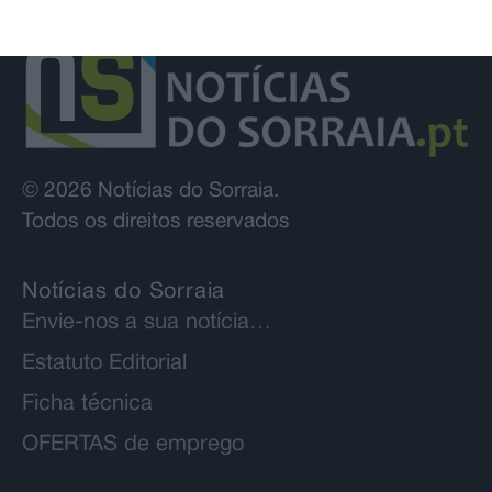
© 2026 Notícias do Sorraia.
Todos os direitos reservados
Notícias do Sorraia
Envie-nos a sua notícia…
Estatuto Editorial
Ficha técnica
OFERTAS de emprego