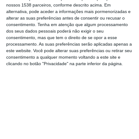
nossos 1538 parceiros, conforme descrito acima. Em
artesanal e reforçar a ligação da comunidade
alternativa, pode aceder a informações mais pormenorizadas e
a um espaço que, durante décadas, marcou
alterar as suas preferências antes de consentir ou recusar o
consentimento.
Tenha em atenção que algum processamento
o quotidiano do concelho e foi ponto de
dos seus dados pessoais poderá não exigir o seu
encontro de moradores e visitantes.
consentimento, mas que tem o direito de se opor a esse
processamento. As suas preferências serão aplicadas apenas a
este website. Você pode alterar suas preferências ou retirar seu
O programa arranca a 6 de dezembro pelas
consentimento a qualquer momento voltando a este site e
16h00 com um momento musical
clicando no botão "Privacidade" na parte inferior da página.
interpretado pela Tuna da Universidade
Sénior da Chamusca. Ao longo dos dois dias
o público poderá ainda assistir a várias
demonstrações de showcooking, atividade
que se junta à oferta diversificada dos
comerciantes presentes.
Entre os participantes encontram se Delícias