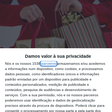
Damos valor à sua privacidade
Nós e os nossos 1538
parceiros
armazenamos e/ou acedemos
a informações num dispositivo, como cookies, e processamos
dados pessoais, como identificadores únicos e informações
padrão enviadas por um dispositivo para publicidade e
conteúdos personalizados, medição de publicidade e
O Mercado Municipal da Chamusca acolhe
conteúdos, pesquisa de audiências e desenvolvimento de
serviços.
Com a sua permissão, nós e os nossos parceiros
nos dias 6 e 7 de dezembro um Mercadinho
poderemos usar identificação e dados de geolocalização
de Natal, iniciativa que pretende dinamizar o
precisos através da procura de dispositivos. Poderá clicar para
consentir o processamento por nossa parte e pela parte dos
comércio local, valorizar a produção