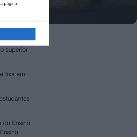
da página.
olsas de
no superior
e fixa em
 estudantes
s do Ensino
Ensino