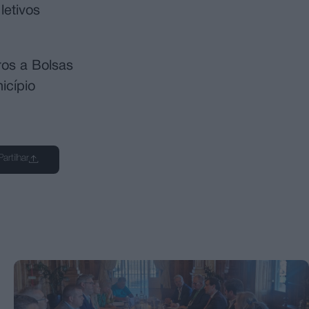
letivos
ros a Bolsas
icípio
Partilhar