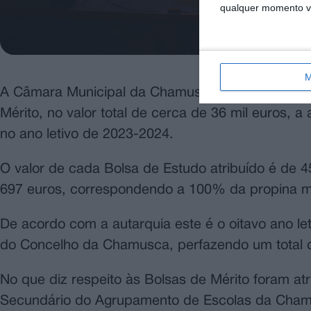
qualquer momento vol
M
A Câmara Municipal da Chamusca atribuiu recent
Mérito, no valor total de cerca de 36 mil euros, 
no ano letivo de 2023-2024.
O valor de cada Bolsa de Estudo atribuído é de 4
697 euros, correspondendo a 100% da propina m
De acordo com a autarquia este é o oitavo ano let
do Concelho da Chamusca, perfazendo um total d
No que diz respeito às Bolsas de Mérito foram at
Secundário do Agrupamento de Escolas da Chamu