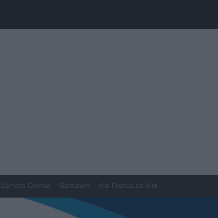
Samora Correia
Santarém
Vila Franca de Xira