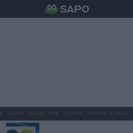
a
Coruche
Golegã
Mora
Rio Maior
Salvaterra de Magos