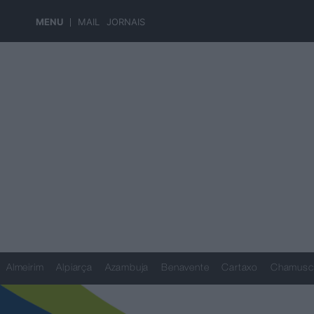
MENU
MAIL
JORNAIS
Almeirim
Alpiarça
Azambuja
Benavente
Cartaxo
Chamusc