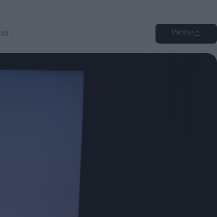
Partilhar
:58
|