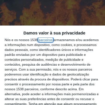
Damos valor à sua privacidade
Nós e os nossos 1538
parceiros
armazenamos e/ou acedemos
a informações num dispositivo, como cookies, e processamos
dados pessoais, como identificadores únicos e informações
padrão enviadas por um dispositivo para publicidade e
conteúdos personalizados, medição de publicidade e
conteúdos, pesquisa de audiências e desenvolvimento de
Um incêndio está a lavrar uma propriedade
serviços.
Com a sua permissão, nós e os nossos parceiros
poderemos usar identificação e dados de geolocalização
agrícola na localidade de Frade de Baixo, no
precisos através da procura de dispositivos. Poderá clicar para
concelho de Alpiarça. O alerta foi dado pelas
consentir o processamento por nossa parte e pela parte dos
nossos 1538 parceiros, conforme descrito acima. Em
12h00 desta terça-feira, 14 de Maio.
alternativa, pode aceder a informações mais pormenorizadas e
alterar as suas preferências antes de consentir ou recusar o
As chamas estão a consumir
consentimento.
Tenha em atenção que algum processamento