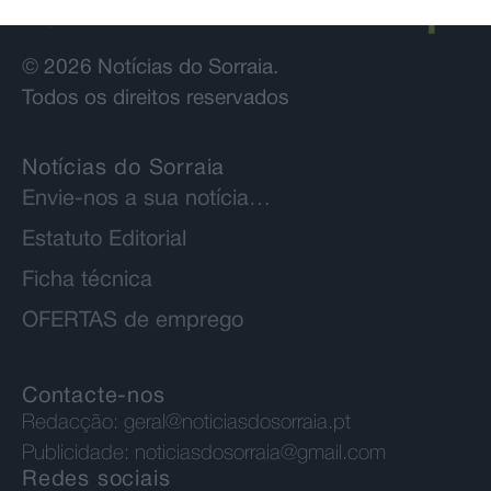
© 2026 Notícias do Sorraia.
Todos os direitos reservados
Notícias do Sorraia
Envie-nos a sua notícia…
Estatuto Editorial
Ficha técnica
OFERTAS de emprego
Contacte-nos
Redacção:
geral@noticiasdosorraia.pt
Publicidade:
noticiasdosorraia@gmail.com
Redes sociais