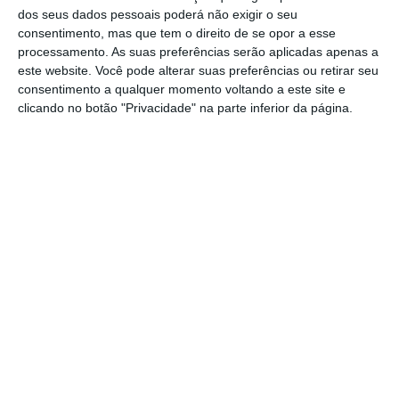
maioritariamente fardos de palha, segundo
dos seus dados pessoais poderá não exigir o seu
consentimento, mas que tem o direito de se opor a esse
informação do Comando Sub-Regional de
processamento. As suas preferências serão aplicadas apenas a
Proteção Civil da Lezíria do Tejo. O incêndio
este website. Você pode alterar suas preferências ou retirar seu
consentimento a qualquer momento voltando a este site e
já está em fase de resolução mas as
clicando no botão "Privacidade" na parte inferior da página.
operações de rescaldo ainda vão demorar, já
que incêndios em palha são relativamente
difíceis de extinguir completamente.
No local estão 12 viaturas e 28 operacionais
dos bombeiros municipais de Alpiarça,
voluntários de Chamusca, Almeirim e
Santarém. O Município de Alpiarça está a
apoiar as operações com uma máquina
agrícola.