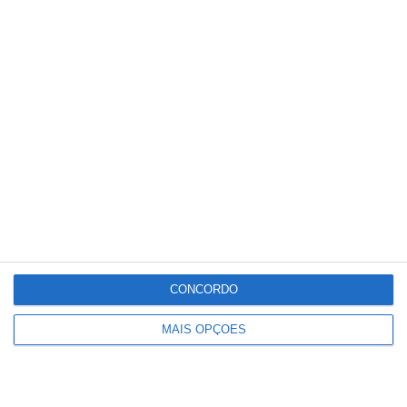
Paulo Dionísio deixa comando dos
Bombeiros de Salvaterra de Magos
CONCORDO
MAIS OPÇÕES