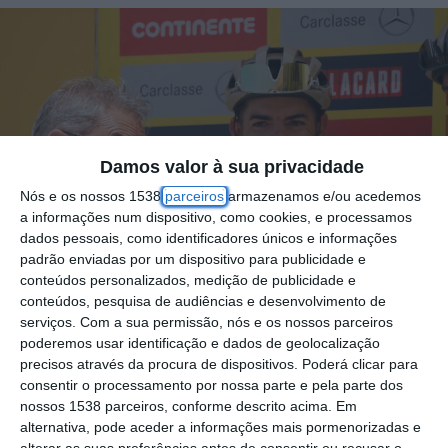
Damos valor à sua privacidade
Nós e os nossos 1538
parceiros
armazenamos e/ou acedemos
a informações num dispositivo, como cookies, e processamos
dados pessoais, como identificadores únicos e informações
padrão enviadas por um dispositivo para publicidade e
conteúdos personalizados, medição de publicidade e
conteúdos, pesquisa de audiências e desenvolvimento de
serviços.
Com a sua permissão, nós e os nossos parceiros
poderemos usar identificação e dados de geolocalização
O ciclista César Martingil, natural de
precisos através da procura de dispositivos. Poderá clicar para
consentir o processamento por nossa parte e pela parte dos
Marinhais, concelho de Salvaterra de Magos,
nossos 1538 parceiros, conforme descrito acima. Em
corredor da Tavfer – Ovos Matinados –
alternativa, pode aceder a informações mais pormenorizadas e