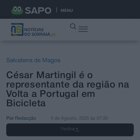
MENU
Salvaterra de Magos
César Martingil é o
representante da região na
Volta a Portugal em
Bicicleta
Por
Redacção
4 de Agosto, 2025
às
07:30
Partilhar