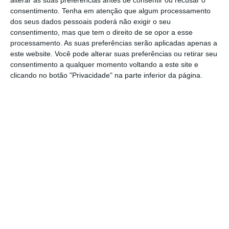
alterar as suas preferências antes de consentir ou recusar o
Mortágua, será este ano o único
consentimento.
Tenha em atenção que algum processamento
representante da região na edição 2025 da
dos seus dados pessoais poderá não exigir o seu
Volta a Portugal em Bicicleta, que se iniciará
consentimento, mas que tem o direito de se opor a esse
processamento. As suas preferências serão aplicadas apenas a
a 6 de agosto, quarta-feira.
este website. Você pode alterar suas preferências ou retirar seu
consentimento a qualquer momento voltando a este site e
Recorde-se que entre as dez etapas da
clicando no botão "Privacidade" na parte inferior da página.
competição, a oitava ligará Ferreira do
Zêzere a Santarém, com a caravana a
passar pela Golegã, Chamusca, Alpiarça,
Almeirim e Cartaxo.
César Martingil é conhecido pela sua “ponta
final”, o que lhe dá alguma expectativa para
a etapa que termina em Santarém, que
apesar do final ser antecedido de uma
subida, terá o fator do corredor correr perto