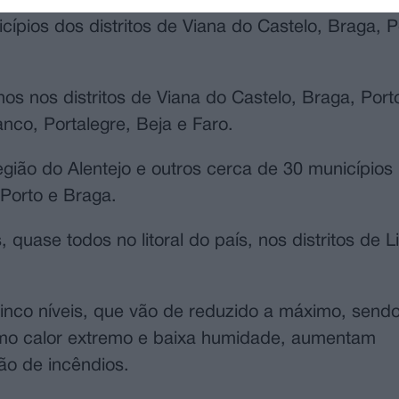
ios dos distritos de Viana do Castelo, Braga, Po
s nos distritos de Viana do Castelo, Braga, Porto
anco, Portalegre, Beja e Faro.
ião do Alentejo e outros cerca de 30 municípios n
 Porto e Braga.
uase todos no litoral do país, nos distritos de L
inco níveis, que vão de reduzido a máximo, sendo
omo calor extremo e baixa humidade, aumentam
ão de incêndios.