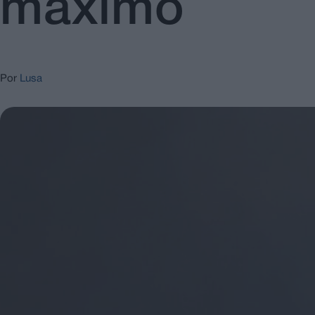
máximo
Por
Lusa