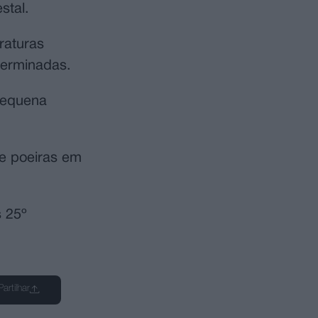
stal.
raturas
terminadas.
pequena
e poeiras em
s 25º
Partilhar