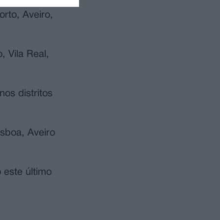
rto, Aveiro,
, Vila Real,
os distritos
isboa, Aveiro
 este último