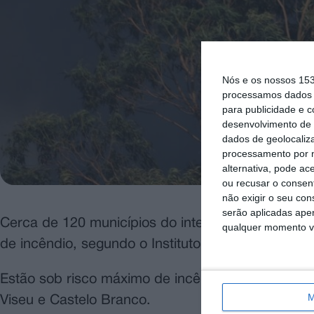
Nós e os nossos 15
processamos dados p
para publicidade e 
desenvolvimento de 
dados de geolocaliza
processamento por n
alternativa, pode ac
ou recusar o consen
não exigir o seu co
serão aplicadas apen
Cerca de 120 municípios do interior Norte e cent
qualquer momento vol
de incêndio, segundo o Instituto Português do Ma
Estão sob risco máximo de incêndio todos os con
M
Viseu e Castelo Branco.