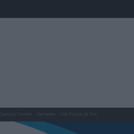
Samora Correia
Santarém
Vila Franca de Xira