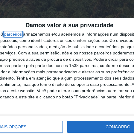
Damos valor à sua privacidade
38
parceiros
armazenamos e/ou acedemos a informações num dispositi
essoais, como identificadores únicos e informações padrão enviadas 
conteúdos personalizados, medição de publicidade e conteúdos, pesqui
serviços.
Com a sua permissão, nós e os nossos parceiros poderemos 
ção precisos através da procura de dispositivos. Poderá clicar para co
ossa parte e pela parte dos nossos 1538 parceiros, conforme descrit
eder a informações mais pormenorizadas e alterar as suas preferência
timento.
Tenha em atenção que algum processamento dos seus dados
nsentimento, mas que tem o direito de se opor a esse processamento. A
as a este website. Você pode alterar suas preferências ou retirar seu
ro do país e da região do Algarve estão hoje em r
tando a este site e clicando no botão "Privacidade" na parte inferior 
r e da Atmosfera (IPMA).
celhos dos distritos de Bragança e Guarda e a ma
AIS OPÇÕES
CONCORDO