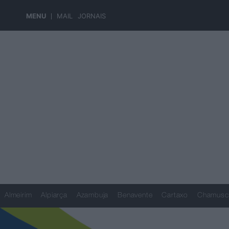
MENU
MAIL
JORNAIS
Almeirim
Alpiarça
Azambuja
Benavente
Cartaxo
Chamusc