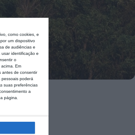
vo, como cookies, e
por um dispositivo
sa de audiências e
usar identificação e
nsentir o
o acima. Em
s antes de consentir
 pessoais poderá
s suas preferências
 consentimento a
isco máximo
da página.
ioria dos de