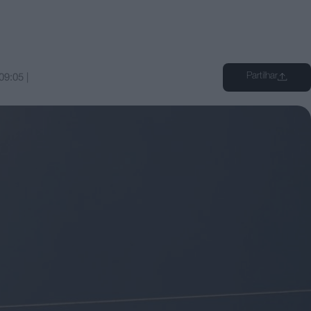
Partilhar
09:05
|