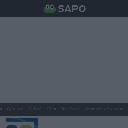
a
Coruche
Golegã
Mora
Rio Maior
Salvaterra de Magos