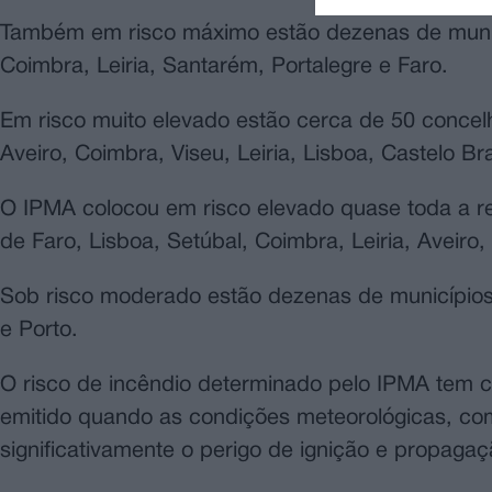
Também em risco máximo estão dezenas de municíp
Coimbra, Leiria, Santarém, Portalegre e Faro.
Em risco muito elevado estão cerca de 50 concelho
Aveiro, Coimbra, Viseu, Leiria, Lisboa, Castelo Br
O IPMA colocou em risco elevado quase toda a reg
de Faro, Lisboa, Setúbal, Coimbra, Leiria, Aveiro,
Sob risco moderado estão dezenas de municípios, q
e Porto.
O risco de incêndio determinado pelo IPMA tem c
emitido quando as condições meteorológicas, c
significativamente o perigo de ignição e propagaç