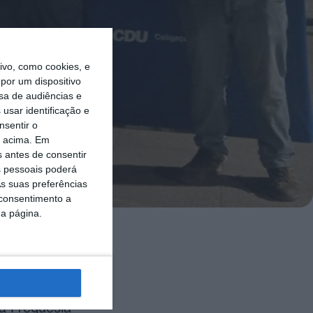
vo, como cookies, e
por um dispositivo
sa de audiências e
usar identificação e
nsentir o
o acima. Em
s antes de consentir
 pessoais poderá
s suas preferências
 consentimento a
da página.
a dos
celho de
andidatos,
 à Freguesia