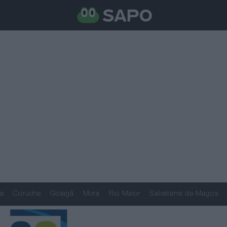
a
Coruche
Golegã
Mora
Rio Maior
Salvaterra de Magos