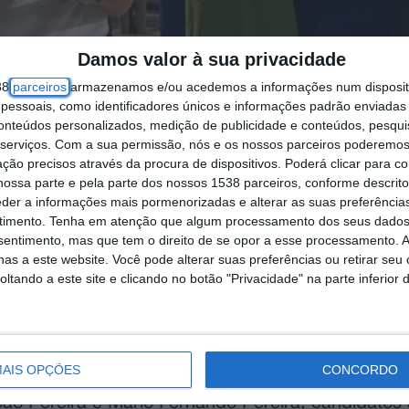
Damos valor à sua privacidade
38
parceiros
armazenamos e/ou acedemos a informações num dispositi
essoais, como identificadores únicos e informações padrão enviadas 
conteúdos personalizados, medição de publicidade e conteúdos, pesqui
serviços.
Com a sua permissão, nós e os nossos parceiros poderemos 
ção precisos através da procura de dispositivos. Poderá clicar para co
ossa parte e pela parte dos nossos 1538 parceiros, conforme descrit
eder a informações mais pormenorizadas e alterar as suas preferência
timento.
Tenha em atenção que algum processamento dos seus dados
nsentimento, mas que tem o direito de se opor a esse processamento. A
as a este website. Você pode alterar suas preferências ou retirar seu
tando a este site e clicando no botão "Privacidade" na parte inferior 
s Laranjeiras foi o palco da apresentação públic
sembleia Municipal e Juntas de Freguesia do con
AIS OPÇÕES
CONCORDO
ação, o evento reuniu muitos amigos, apoiantes, c
João Pereira e Mário Fernando Pereira, candidatos