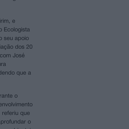
rim, e
o Ecologista
o seu apoio
riação dos 20
a com José
ura
ndendo que a
rante o
envolvimento
 referiu que
aprofundar o