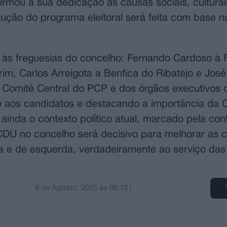
rmou a sua dedicação às causas sociais, culturai
rução do programa eleitoral será feita com base n
às freguesias do concelho: Fernando Cardoso à 
rim, Carlos Arreigota a Benfica do Ribatejo e Jos
Comité Central do PCP e dos órgãos executivos do
io aos candidatos e destacando a importância d
iu ainda o contexto político atual, marcado pela co
a CDU no concelho será decisivo para melhorar as 
ica e de esquerda, verdadeiramente ao serviço da
6 de Agosto, 2025
às
08:13
|