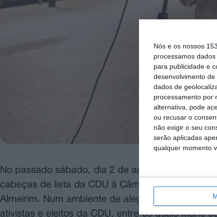
Nós e os nossos 15
processamos dados p
para publicidade e 
desenvolvimento de 
dados de geolocaliza
processamento por n
alternativa, pode ac
ou recusar o consen
não exigir o seu co
serão aplicadas apen
qualquer momento vol
No passado sábado, dia 2 de agosto, o Parque da
cabeças de lista da CDU à Câmara Municipal, As
M
Almeirim. Num ambiente de alegria e confraterniz
ativistas e eleitos da CDU, entre os quais Mário 