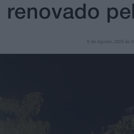
 renovado pe
6 de Agosto, 2025
às
0