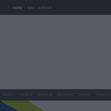
MENU
MAIL
JORNAIS
Almeirim
Alpiarça
Azambuja
Benavente
Cartaxo
Chamusc