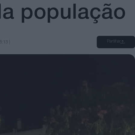
la população
Partilhar
8:13
|