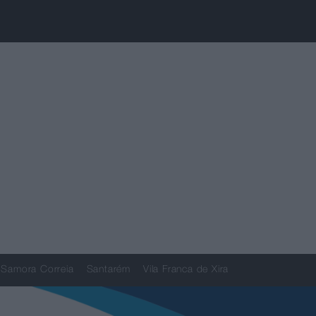
Samora Correia
Santarém
Vila Franca de Xira