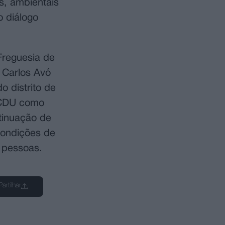
s, ambientais
o diálogo
Freguesia de
é Carlos Avó
 distrito de
a CDU como
ntinuação de
condições de
s pessoas.
Partilhar